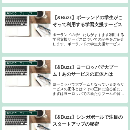
インメントサービスを利用しています。特
に音楽ストリーミングサービスは大人気で
あり、若者たち...
海外のウェブサービス特集
【&Buzz】ポーランドの学生がこ
ぞって利用する学習支援サービス
ポーランドの学生たちがますます利用する
学習支援サービスについての記事をご紹介
します。ポーランドの学生支援サービスの
概況から、主要な学習支援サービスの種類
と特性、そして効果的な利用方法まで、詳
しく解説していきます。また、システム化
された学習支...
海外のウェブサービス特集
【&Buzz】ヨーロッパで大ブー
ム！あのサービスの正体とは
ヨーロッパで大ブームとなっているあるサ
ービスの正体とは？その正体に迫る前に、
まずはヨーロッパでの新たなブームの背景
を探ってみよう。近年、ヨーロッパではデ
ジタルサービスの普及が進み、人々の生活
に大きな変化をもたらしている。その中で
も注目されて...
海外のウェブサービス特集
【&Buzz】シンガポールで注目の
スタートアップの秘密