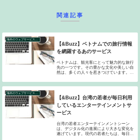
関連記事
海外のウェブサービス特集
【&Buzz】ベトナムでの旅行情報
を網羅するあのサービス
ベトナムは、観光客にとって魅力的な旅行
先の一つです。その豊かな文化や美しい自
然は、多くの人々を惹きつけています。し
かし、ベトナムへの旅行を計画する際に
は、様々な情報が必要となります。そこ
で、私たちはあなたの旅行をサポートする
ために、ベトナム...
海外のウェブサービス特集
【&Buzz】台湾の若者が毎日利用
しているエンターテインメントサ
ービス
台湾の若者エンターテインメントシーン
は、デジタル化の進展により大きな変化を
遂げています。現代の若者たちは、毎日の
生活の中でさまざまなデジタルエンターテ