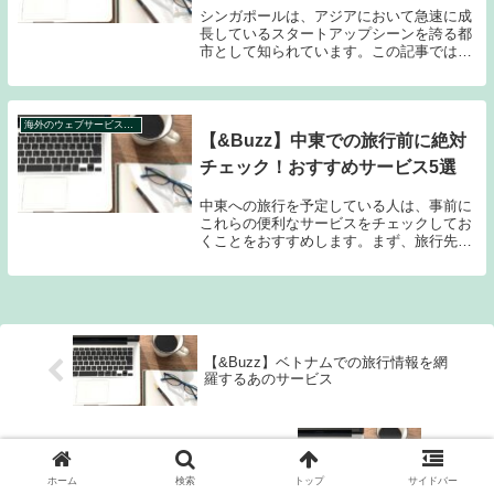
シンガポールは、アジアにおいて急速に成
長しているスタートアップシーンを誇る都
市として知られています。この記事では、
シンガポールスタートアップの概観から始
め、成功要因やキーパフォーマンス指標に
ついて説明します。さらに、著名な企業と
そのイノベー...
海外のウェブサービス特集
【&Buzz】中東での旅行前に絶対
チェック！おすすめサービス5選
中東への旅行を予定している人は、事前に
これらの便利なサービスをチェックしてお
くことをおすすめします。まず、旅行先の
通信状況を確認できる「Coverage？」は、
外出先でのインターネット接続や電話サー
ビスに役立ちます。次に、為替レートを一
目で...
【&Buzz】ベトナムでの旅行情報を網
羅するあのサービス
【&Buzz】香港の都市生活をスマート
にするショッピングアプリ
ホーム
検索
トップ
サイドバー