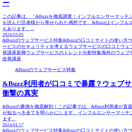
ー
この記事は、「&Buzzを徹底調査！インフルエンサーマッ
を読んだ読者様から寄せられた感想です。&Buzzはインフルエ
もあります。...
2024.03.05
&Buzzのウェブサービス特集
&Buzzの口コミサイトの使い方
ービスのセキュリティを考える
ウェブサービスの口コミ
ウェ
発講座
新興ウェブサービスのトレンド分析特集
海外のウェブ
改善講座
&Buzzのウェブサービス特集
&Buzz利用者が口コミで暴露？ウェ
衝撃の真実
&Buzzの裏側を徹底解剖！この記事では、&Buzz利用者
が知るべき全てを明らかにします。インフルエンサーマッチ
ます。
2024.01.17
&Buzzのウェブサービス特集
&Buzzの口コミサイトの使い方