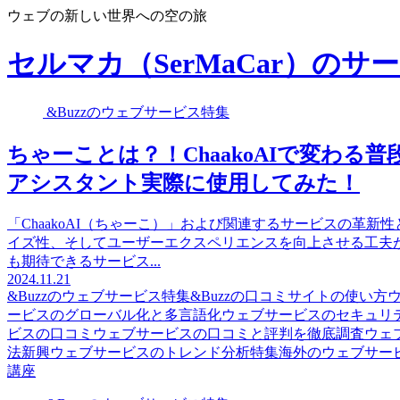
ウェブの新しい世界への空の旅
セルマカ（SerMaCar）の
&Buzzのウェブサービス特集
ちゃーことは？！ChaakoAIで変わる普段の生
アシスタント実際に使用してみた！
「ChaakoAI（ちゃーこ）」および関連するサービスの革
イズ性、そしてユーザーエクスペリエンスを向上させる工夫
も期待できるサービス...
2024.11.21
&Buzzのウェブサービス特集
&Buzzの口コミサイトの使い方
ービスのグローバル化と多言語化
ウェブサービスのセキュリ
ビスの口コミ
ウェブサービスの口コミと評判を徹底調査
ウェ
法
新興ウェブサービスのトレンド分析特集
海外のウェブサー
講座