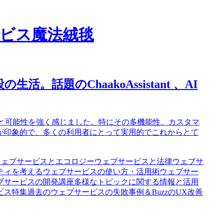
サービス魔法絨毯
活。話題のChaakoAssistant 、AI
新性と可能性を強く感じました。特にその多機能性、カスタマ
が印象的で、多くの利用者にとって実用的でこれからとて
ウェブサービスとエコロジー
ウェブサービスと法律
ウェブサ
ティを考える
ウェブサービスの使い方・活用術
ウェブサー
ブサービスの開発講座
多様なトピックに関する情報と活用
ビス特集
過去のウェブサービスの失敗事例
＆BuzzのUX改善