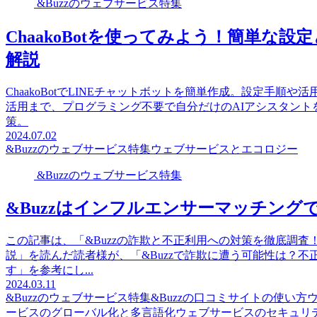
&Buzzのウェブサービス特集
ChaakoBotを使ってみよう！簡単な
解説
ChaakoBotでLINEチャットボットを簡単作成。設定手
活用まで、プログラミング不要で自分だけのAIアシスタン
策。
2024.07.02
&Buzzのウェブサービス特集
ウェブサービスとエコロジー
&Buzzのウェブサービス特集
&Buzzはインフルエンサーマッチング
この記事は、「&Buzzの詐欺と不正利用への対策を徹底調
説」を読んだ読者様が、「&Buzzで詐欺に遭う可能性は？不正
す」を参考にし...
2024.03.11
&Buzzのウェブサービス特集
&Buzzの口コミサイトの使い方
ービスのグローバル化と多言語化
ウェブサービスのセキュリ