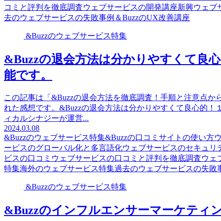
コミと評判を徹底調査
ウェブサービスの開発講座
新興ウェブ
去のウェブサービスの失敗事例
＆BuzzのUX改善講座
&Buzzのウェブサービス特集
&Buzzの退会方法は分かりやすくて良
能です。
この記事は「&Buzzの退会方法を徹底調査！手順と注意点
れた感想です。&Buzzの退会方法は分かりやすくて良心的
ィカルシナジーが運営...
2024.03.08
&Buzzのウェブサービス特集
&Buzzの口コミサイトの使い方
ービスのグローバル化と多言語化
ウェブサービスのセキュリ
ビスの口コミ
ウェブサービスの口コミと評判を徹底調査
ウェ
特集
海外のウェブサービス特集
過去のウェブサービスの失敗
&Buzzのウェブサービス特集
&Buzzのインフルエンサーマーケテ