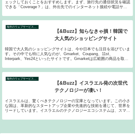
ェックしておくことをおすすめします。まず、旅行先の通信状況を確認
できる「Coverage？」は、外出先でのインターネット接続や電話サー
ビスに役立ちます。次に、為替レートを一目で...
海外のウェブサービス特集
【&Buzz】知らなきゃ損！韓国で
大人気のショッピングサイト
韓国で大人気のショッピングサイトは、今や日本でも注目を浴びていま
す。その中でも特に人気なのが、Gmarket、Coupang、11st、
Interpark、Yes24といったサイトです。Gmarketは広範囲の商品を取り
扱う大規模サイトで、...
海外のウェブサービス特集
【&Buzz】イスラエル発の次世代
テクノロジーが凄い！
イスラエルは、驚くべきテクノロジーの宝庫となっています。この小さ
な国は、革新的なスタートアップ企業や先進的な技術を通じて、世界を
リードしています。イスラエルのテクノロジーエコシステムは、スマー
ト都市やAIの分野において特に著しい進歩を遂げて...