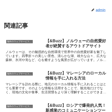
admin
関連記事
【&Buzz】ノルウェーの自然愛好
海外のウェブサービス特集
者が絶賛するアウトドアサイト
ノルウェーは、その魅惑的な自然環境で世界中の自然愛好家を魅了し
ています。四季折々の美しい景色、清らかな湖、雄大な山々、広大な
森林、氷河や滝など、心を癒すような風景が広がっています。ノルウ
ェーを訪れる最適な季節としては、春から夏にかけての期間...
【&Buzz】マレーシアのローカル
海外のウェブサービス特集
情報を手に入れる方法
マレーシアを訪れる際に、地元のローカル情報を手に入れることはと
ても重要です。そのような情報を活用することで、観光地だけでな
く、現地の文化や食事、生活習慣をより深く理解することができま
す。マレーシアのローカル情報を手に入れる方法はいくつかあり...
【&Buzz】ロシアで爆発的人気！
海外のウェブサービス特集
新感覚のコミュニケーションツー