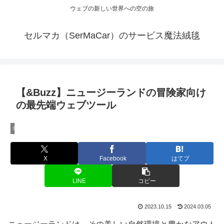
ウェブの新しい世界への空の旅
セルマカ（SerMaCar）のサービス魔法絨毯
【&Buzz】ニュージーランドの冒険家向け
の最先端ウェブツール
海外のウェブサービス特集
X
Facebook
はてブ
LINE
コピー
2023.10.15
2024.03.05