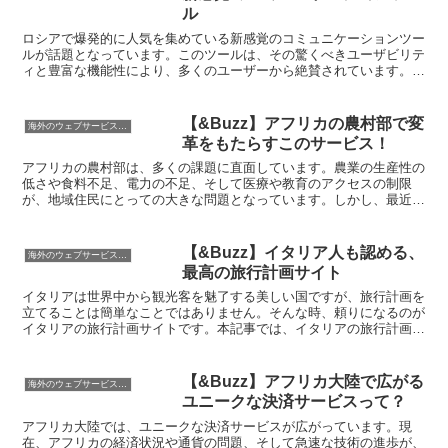
ル
ロシアで爆発的に人気を集めている新感覚のコミュニケーションツー
ルが話題となっています。このツールは、その驚くべきユーザビリテ
ィと豊富な機能性により、多くのユーザーから絶賛されています。そ
の人気の秘密は、使いやすさと便利さにあります。独自のデ...
【&Buzz】アフリカの農村部で変
海外のウェブサービス特集
革をもたらすこのサービス！
アフリカの農村部は、多くの課題に直面しています。農業の生産性の
低さや食料不足、電力の不足、そして医療や教育のアクセスの制限
が、地域住民にとっての大きな問題となっています。しかし、最近、
一つの革新的なサービスがこの困難な状況を変えようとしてい...
【&Buzz】イタリア人も認める、
海外のウェブサービス特集
最高の旅行計画サイト
イタリアは世界中から観光客を魅了する美しい国ですが、旅行計画を
立てることは簡単なことではありません。そんな時、頼りになるのが
イタリアの旅行計画サイトです。本記事では、イタリアの旅行計画サ
イトの選び方から地域別のオススメサイトまで、あらゆる情...
【&Buzz】アフリカ大陸で広がる
海外のウェブサービス特集
ユニークな決済サービスって？
アフリカ大陸では、ユニークな決済サービスが広がっています。現
在、アフリカの経済状況や通貨の問題、そして急速な技術の進歩が、