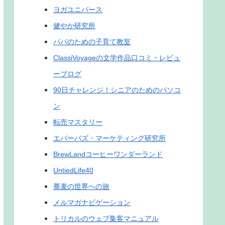
ヨガユニバース
健やか研究所
パパのための子育て教室
ClassiVoyageの文学作品口コミ・レビュ
ーブログ
90日チャレンジ！シニアのためのパソコ
ン
転売マスタリー
エバーバズ・マーケティング研究所
BrewLandコーヒーワンダーランド
UntiedLife40
蕎麦の世界への旅
メルマガナビゲーション
トリカルのウェブ集客マニュアル