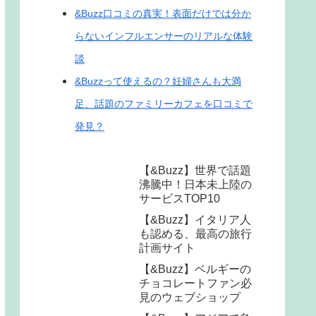
&Buzz口コミの真実！表面だけでは分か
らないインフルエンサーのリアルな体験
談
&Buzzって使えるの？妊婦さんも大満
足、話題のファミリーカフェを口コミで
発見？
【&Buzz】世界で話題
沸騰中！日本未上陸の
サービスTOP10
【&Buzz】イタリア人
も認める、最高の旅行
計画サイト
【&Buzz】ベルギーの
チョコレートファン必
見のウェブショップ