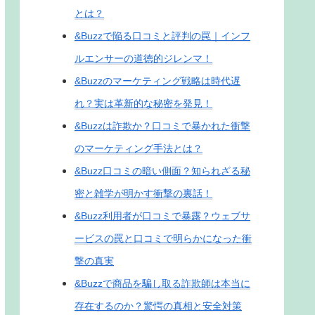
とは？
&Buzzで陥る口コミと評判の罠｜インフ
ルエンサーの道徳的ジレンマ！
&Buzzのマーケティング戦略は時代遅
れ？実は革新的な秘密を発見！
&Buzzは詐欺か？口コミで暴かれた衝撃
のマーケティング手法とは？
&Buzz口コミの暗い側面？知られざる秘
密と雑学が明かす衝撃の裏話！
&Buzz利用者が口コミで暴露？ウェブサ
ービスの罠と口コミで明らかになった衝
撃の真実
&Buzzで商品を騙し取る詐欺師は本当に
存在するのか？驚愕の真相と安全対策