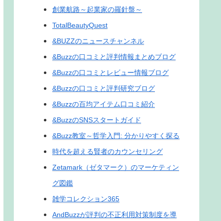
創業航路～起業家の羅針盤～
TotalBeautyQuest
&BUZZのニュースチャンネル
&Buzzの口コミと評判情報まとめブログ
&Buzzの口コミとレビュー情報ブログ
&Buzzの口コミと評判研究ブログ
&Buzzの百均アイテム口コミ紹介
&BuzzのSNSスタートガイド
&Buzz教室～哲学入門: 分かりやすく探る
時代を超える賢者のカウンセリング
Zetamark（ゼタマーク）のマーケティン
グ図鑑
雑学コレクション365
AndBuzzが評判の不正利用対策制度を導