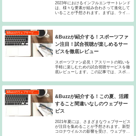
2023年におけるインフルエンサートレンド
は、様々な要素が組み合わさって進化して
いることが予想されます。まずは、ライブ
ストリーミングの利用がさらに拡大するこ
とが見込まれます。また、AI技術とバーチ
ャルインフルエンサーの影響も大きくな
り、彼ら...
&Buzzのウェブサービス特集
&Buzzが紹介する！スポーツファ
ン注目！試合視聴が楽しめるサー
ビスを徹底レビュー
スポーツファン必見！アスリートの戦いを
手軽に楽しむための試合視聴サービスを徹
底レビューします。この記事では、スポー
ツ視聴サービスの選び方から主要なサービ
スの一覧、各サービスの詳細レビューと評
価、そして特徴比較表まで、すべてをカバ
ーしています...
&Buzzのウェブサービス特集
&Buzzが紹介する！この夏、活躍
すること間違いなしのウェブサー
ビス
2021年夏には、さまざまなウェブサービス
が注目を集めることが予想されます。新型
コロナウイルスの影響を受け、ウェブサー