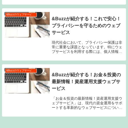
ビスは対策手段としてますます重要視され
ています。リモートワークを支えるための
ウェブサービスは特に需要が高まってお
り、仕事や...
&Buzzのウェブサービス特集
&Buzzが紹介する！これで安心！
プライバシーを守るためのウェブ
サービス
現代社会において、プライバシー保護は非
常に重要な課題となっています。特にウェ
ブサービスを利用する際には、個人情報の
漏洩や不正利用の脅威に晒される可能性が
あります。そこで、プライバシーを守るた
めにはどのようなウェブサービスを選ぶべ
きなのでしょ...
&Buzzのウェブサービス特集
&Buzzが紹介する！お金＆投資の
最新情報！資産運用支援ウェブサ
ービス
「お金＆投資の最新情報！資産運用支援ウ
ェブサービス」は、現代の資金運用をサポ
ートする革新的なウェブサービスについて
紹介する記事です。この記事では、資産運
用支援ウェブサービスの概要とその必要性
について説明します。また、主な機能を紹
介し、その利...