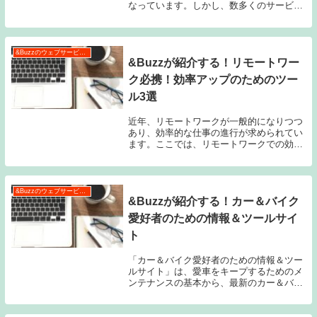
なっています。しかし、数多くのサービス
が存在し、選び方に悩んでしまうこともあ
りますよね。そこで本記事では、最新のス
トリーミングサービスを比較し、その特徴
と評価を紹介...
&Buzzのウェブサービス特集
&Buzzが紹介する！リモートワー
ク必携！効率アップのためのツー
ル3選
近年、リモートワークが一般的になりつつ
あり、効率的な仕事の進行が求められてい
ます。ここでは、リモートワークでの効率
アップに役立つツール３選をご紹介しま
す。まずは、クラウドストレージサービス
の活用です。ファイルの共有やアクセスの
容易さを提供し...
&Buzzのウェブサービス特集
&Buzzが紹介する！カー＆バイク
愛好者のための情報＆ツールサイ
ト
「カー＆バイク愛好者のための情報＆ツー
ルサイト」は、愛車をキープするためのメ
ンテナンスの基本から、最新のカー＆バイ
ク情報、ドライビング＆ライディングスキ
ルの向上に役立つガイドまで、さまざまな
情報を提供しています。DIY修理や改造の