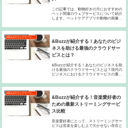
この記事では、動物好きの方におすすめの
ペット関連のウェブサービスについて紹介
します。ペットケアアプリや動物の画像・
動画共有SNSなど、様々なサービスが登場
しています。ペットの健康管理に役立つウ
ェブサービスやペットショッピングサイト
の比較もお...
&Buzzのウェブサービス特集
&Buzzが紹介する！あなたのビジ
ネスを助ける最強のクラウドサー
ビスとは？
&Buzzが紹介する！あなたのビジネスを助
ける最強のクラウドサービスとは？現代の
ビジネスにおけるクラウドサービスの重要
性クラウドサービスは、現代のビジネスに
おいて欠かせない存在となっています。そ
の理由は、効率的なデータ管理やリソース
の最適化...
&Buzzのウェブサービス特集
&Buzzが紹介する！音楽愛好者の
ための最新ストリーミングサービ
ス比較
音楽愛好者にとって、ストリーミングサー
ビスは音楽を楽しむ上で欠かせない存在と