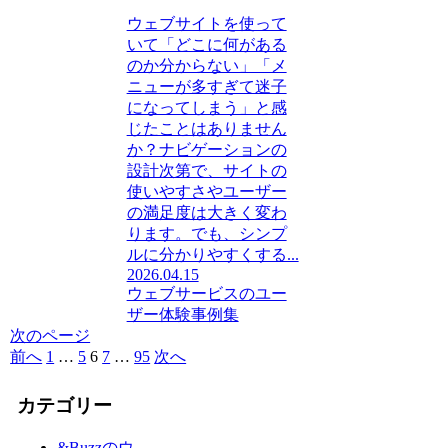
ウェブサイトを使って
いて「どこに何がある
のか分からない」「メ
ニューが多すぎて迷子
になってしまう」と感
じたことはありません
か？ナビゲーションの
設計次第で、サイトの
使いやすさやユーザー
の満足度は大きく変わ
ります。でも、シンプ
ルに分かりやすくする...
2026.04.15
ウェブサービスのユー
ザー体験事例集
次のページ
前へ
1
…
5
6
7
…
95
次へ
カテゴリー
&Buzzのウ