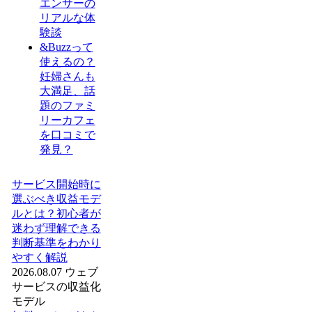
エンサーの
リアルな体
験談
&Buzzって
使えるの？
妊婦さんも
大満足、話
題のファミ
リーカフェ
を口コミで
発見？
サービス開始時に
選ぶべき収益モデ
ルとは？初心者が
迷わず理解できる
判断基準をわかり
やすく解説
2026.08.07
ウェブ
サービスの収益化
モデル