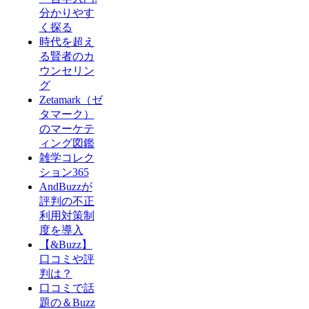
分かりやす
く探る
時代を超え
る賢者のカ
ウンセリン
グ
Zetamark（ゼ
タマーク）
のマーケテ
ィング図鑑
雑学コレク
ション365
AndBuzzが
評判の不正
利用対策制
度を導入
【&Buzz】
口コミや評
判は？
口コミで話
題の＆Buzz