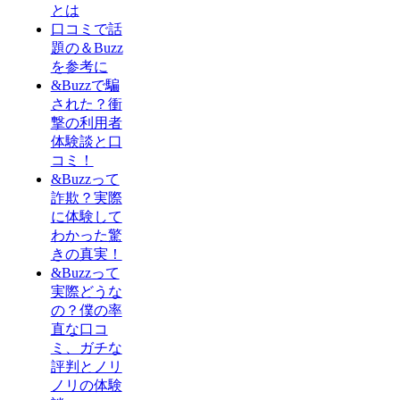
とは
口コミで話
題の＆Buzz
を参考に
&Buzzで騙
された？衝
撃の利用者
体験談と口
コミ！
&Buzzって
詐欺？実際
に体験して
わかった驚
きの真実！
&Buzzって
実際どうな
の？僕の率
直な口コ
ミ、ガチな
評判とノリ
ノリの体験