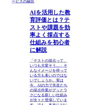
ービスの融合
AIを活用した教
育評価とは？テ
ストや課題を効
率よく採点する
仕組みを初心者
に解説
「テストの採点って、
いつも大変そう…」そ
んなイメージを持って
いる方も多いのではな
いでしょうか。実は
今、AIの力で先生たち
の採点作業がグッとラ
クになる新しい仕組み
が次々と登場していま
す。でも、本当にAIに