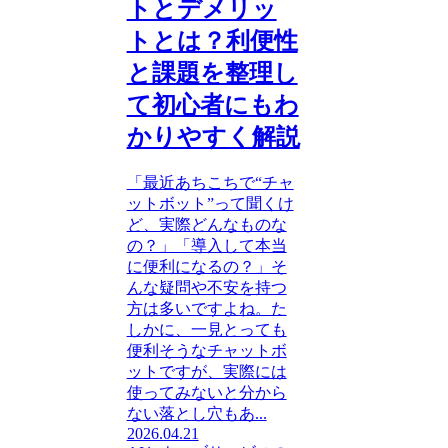
トとデメリッ
トとは？利便性
と課題を整理し
て初心者にもわ
かりやすく解説
「最近あちこちで“チャ
ットボット”って聞くけ
ど、実際どんなものな
の？」「導入して本当
に便利になるの？」そ
んな疑問や不安を持つ
方は多いですよね。た
しかに、一見とっても
便利そうなチャットボ
ットですが、実際には
使ってみないと分から
ない落とし穴もあ...
2026.04.21