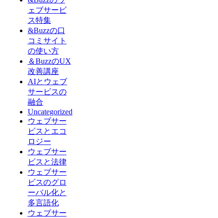
ェブサービ
ス特集
&Buzzの口
コミサイト
の使い方
＆BuzzのUX
改善講座
AIとウェブ
サービスの
融合
Uncategorized
ウェブサー
ビスとエコ
ロジー
ウェブサー
ビスと法律
ウェブサー
ビスのグロ
ーバル化と
多言語化
ウェブサー