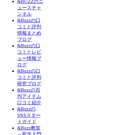
&BUZZのニ
ュースチャ
ンネル
&Buzzの口
コミと評判
情報まとめ
ブログ
&Buzzの口
コミとレビ
ュー情報ブ
ログ
&Buzzの口
コミと評判
研究ブログ
&Buzzの百
均アイテム
口コミ紹介
&Buzzの
SNSスター
トガイド
&Buzz教室
～哲学入門: