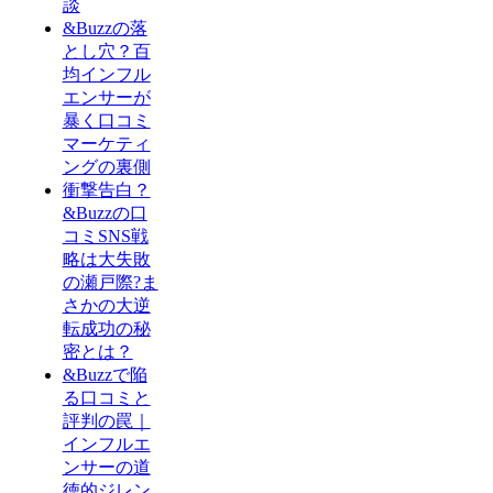
談
&Buzzの落
とし穴？百
均インフル
エンサーが
暴く口コミ
マーケティ
ングの裏側
衝撃告白？
&Buzzの口
コミSNS戦
略は大失敗
の瀬戸際?ま
さかの大逆
転成功の秘
密とは？
&Buzzで陥
る口コミと
評判の罠｜
インフルエ
ンサーの道
徳的ジレン