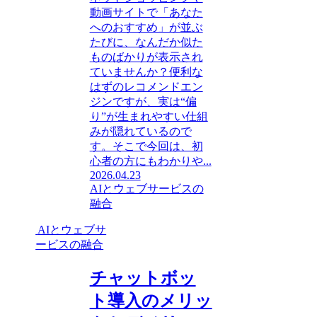
動画サイトで「あなた
へのおすすめ」が並ぶ
たびに、なんだか似た
ものばかりが表示され
ていませんか？便利な
はずのレコメンドエン
ジンですが、実は“偏
り”が生まれやすい仕組
みが隠れているので
す。そこで今回は、初
心者の方にもわかりや...
2026.04.23
AIとウェブサービスの
融合
AIとウェブサ
ービスの融合
チャットボッ
ト導入のメリッ