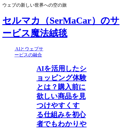
ウェブの新しい世界への空の旅
セルマカ（SerMaCar）のサ
ービス魔法絨毯
AIとウェブサ
ービスの融合
AIを活用したシ
ョッピング体験
とは？購入前に
欲しい商品を見
つけやすくす
る仕組みを初心
者でもわかりや