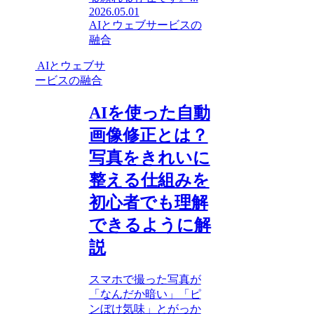
2026.05.01
AIとウェブサービスの
融合
AIとウェブサ
ービスの融合
AIを使った自動
画像修正とは？
写真をきれいに
整える仕組みを
初心者でも理解
できるように解
説
スマホで撮った写真が
「なんだか暗い」「ピ
ンぼけ気味」とがっか