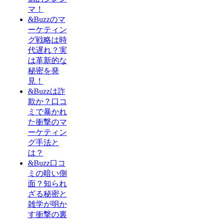
マ！
&Buzzのマ
ーケティン
グ戦略は時
代遅れ？実
は革新的な
秘密を発
見！
&Buzzは詐
欺か？口コ
ミで暴かれ
た衝撃のマ
ーケティン
グ手法と
は？
&Buzz口コ
ミの暗い側
面？知られ
ざる秘密と
雑学が明か
す衝撃の裏