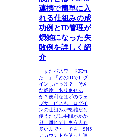
連携で簡単に入
れる仕組みの成
功例とID管理が
煩雑になった失
敗例を詳しく紹
介
「またパスワード忘れ
た…」「どのIDでログ
インしたっけ？」そん
な経験、ありません
か？便利なはずのウェ
ブサービスも、ログイ
ンの仕組みが複雑だと
使うたびに手間がかか
り、離れてしまう人も
多いんです。でも、SNS
アカウントを使った連