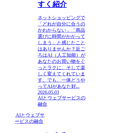
すく紹介
ネットショッピングで
「どれが自分に合うの
かわからない」「商品
選びに時間がかかって
しまう」と感じたこと
はありませんか？近ご
ろはAI（人工知能）が
あなたのお買い物をぐ
っとラクに、そして楽
しく変えてくれていま
す。でも、一体どうや
ってAIがあなた好...
2026.05.03
AIとウェブサービスの
融合
AIとウェブサ
ービスの融合