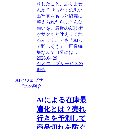
りしたこと、ありませ
んか？せっかくの思い
出写真をもっと綺麗に
整えられたら…そんな
願いを、最近のAI技術
がサクッと叶えてくれ
るんです。でも「AIっ
て難しそう」「画像編
集なんて自分には...
2026.04.29
AIとウェブサービスの
融合
AIとウェブサ
ービスの融合
AIによる在庫最
適化とは？売れ
行きを予測して
商品切れを防ぐ