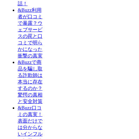
話！
&Buzz利用
者が口コミ
で暴露？ウ
ェブサービ
スの罠と口
コミで明ら
かになった
衝撃の真実
&Buzzで商
品を騙し取
る詐欺師は
本当に存在
するのか？
驚愕の真相
と安全対策
&Buzz口コ
ミの真実！
表面だけで
は分からな
いインフル