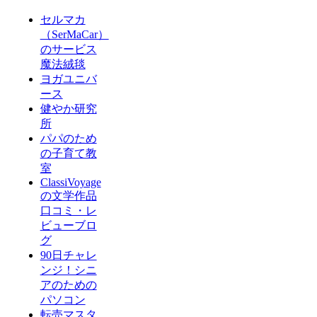
セルマカ
（SerMaCar）
のサービス
魔法絨毯
ヨガユニバ
ース
健やか研究
所
パパのため
の子育て教
室
ClassiVoyage
の文学作品
口コミ・レ
ビューブロ
グ
90日チャレ
ンジ！シニ
アのための
パソコン
転売マスタ