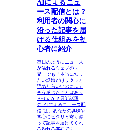
AIによるニュ
ース配信とは？
利用者の関心に
沿った記事を届
ける仕組みを初
心者に紹介
毎日のようにニュース
が溢れるウェブの世
界。でも「本当に知り
たい話題だけサクッと
読めたらいいのに…」
そう感じたことはあり
ませんか？最近話題
の“AIによるニュース配
信”は、あなたの興味や
関心にピタリと寄り添
って記事を届けてくれ
る頼れる存在です。...