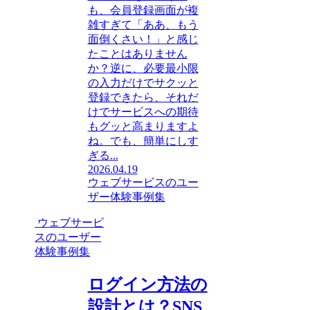
も、会員登録画面が複
雑すぎて「ああ、もう
面倒くさい！」と感じ
たことはありません
か？逆に、必要最小限
の入力だけでサクッと
登録できたら、それだ
けでサービスへの期待
もグッと高まりますよ
ね。でも、簡単にしす
ぎる...
2026.04.19
ウェブサービスのユー
ザー体験事例集
ウェブサービ
スのユーザー
体験事例集
ログイン方法の
設計とは？SNS