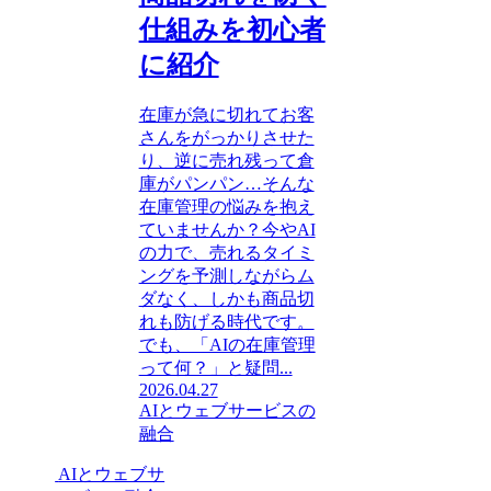
仕組みを初心者
に紹介
在庫が急に切れてお客
さんをがっかりさせた
り、逆に売れ残って倉
庫がパンパン…そんな
在庫管理の悩みを抱え
ていませんか？今やAI
の力で、売れるタイミ
ングを予測しながらム
ダなく、しかも商品切
れも防げる時代です。
でも、「AIの在庫管理
って何？」と疑問...
2026.04.27
AIとウェブサービスの
融合
AIとウェブサ