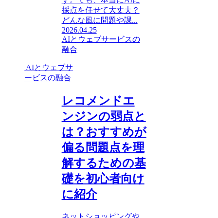
採点を任せて大丈夫？
どんな風に問題や課...
2026.04.25
AIとウェブサービスの
融合
AIとウェブサ
ービスの融合
レコメンドエ
ンジンの弱点と
は？おすすめが
偏る問題点を理
解するための基
礎を初心者向け
に紹介
ネットショッピングや