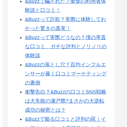
&Buzzで騙された？衝撃の利用者体
験談と口コミ！
&Buzzって詐欺？実際に体験してわ
かった驚きの真実！
&Buzzって実際どうなの？僕の率直
な口コミ、ガチな評判とノリノリの
体験談
&Buzzの落とし穴？百均インフルエ
ンサーが暴く口コミマーケティング
の裏側
衝撃告白？&Buzzの口コミSNS戦略
は大失敗の瀬戸際?まさかの大逆転
成功の秘密とは？
&Buzzで陥る口コミと評判の罠｜イ