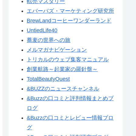
転売マスタリー
エバーバズ・マーケティング研究所
BrewLandコーヒーワンダーランド
UntiedLife40
蕎麦の世界への旅
メルマガナビゲーション
トリカルのウェブ集客マニュアル
創業航路～起業家の羅針盤～
TotalBeautyQuest
&BUZZのニュースチャンネル
&Buzzの口コミと評判情報まとめブ
ログ
&Buzzの口コミとレビュー情報ブロ
グ