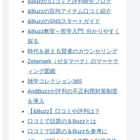
&Buzzの口コミと評判研究ブログ
&Buzzの百均アイテム口コミ紹介
&BuzzのSNSスタートガイド
&Buzz教室～哲学入門: 分かりやすく
探る
時代を超える賢者のカウンセリング
Zetamark（ゼタマーク）のマーケテ
ィング図鑑
雑学コレクション365
AndBuzzが評判の不正利用対策制度
を導入
【&Buzz】口コミや評判は？
口コミで話題の＆Buzzとは
口コミで話題の＆Buzzを参考に