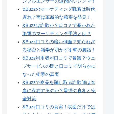
ンフルエンサーの道徳的ジレンマ！
&Buzzのマーケティング戦略は時代
遅れ？実は革新的な秘密を発見！
&Buzzは詐欺か？口コミで暴かれた
衝撃のマーケティング手法とは？
&Buzz口コミの暗い側面？知られざ
る秘密と雑学が明かす衝撃の裏話！
&Buzz利用者が口コミで暴露？ウェ
ブサービスの罠と口コミで明らかに
なった衝撃の真実
&Buzzで商品を騙し取る詐欺師は本
当に存在するのか？驚愕の真相と安
全対策
&Buzz口コミの真実！表面だけでは