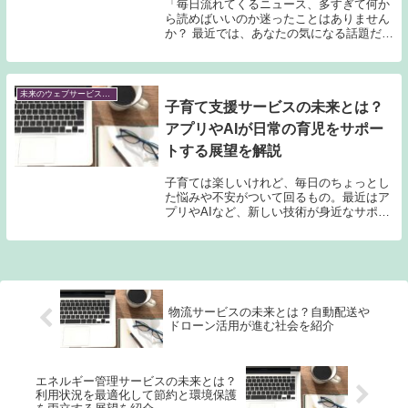
「毎日流れてくるニュース、多すぎて何か
ら読めばいいのか迷ったことはありません
か？ 最近では、あなたの気になる話題だけ
が自動で届く賢いサービスが続々登場して
います。でも、便利になった分、思わぬ落
とし穴や困る場面もあるかもしれません。
そんな中、...
未来のウェブサービス予測
子育て支援サービスの未来とは？
アプリやAIが日常の育児をサポー
トする展望を解説
子育ては楽しいけれど、毎日のちょっとし
た悩みや不安がついて回るもの。最近はア
プリやAIなど、新しい技術が身近なサポー
ト役としてどんどん登場しています。で
も、本当に頼りになるの？どんなふうに暮
らしが変わるの？そんな気になる声にこた
えて、最新の...
物流サービスの未来とは？自動配送や
ドローン活用が進む社会を紹介
エネルギー管理サービスの未来とは？
利用状況を最適化して節約と環境保護