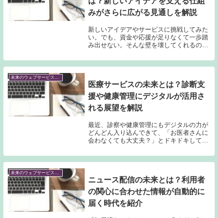
は？新しいアイデアを支える仕組
みがさらに広がる見通しを解説
新しいアイデアやサービスに挑戦してみた
い。でも、資金や応援が足りなくて一歩踏
み出せない。そんな壁を壊してくれるのが
「クラウドファンディング」です。最近は
注目を集め、多くの人たちが自分の夢に挑
戦する場になっています。今回は、クラウ
ドファンディ...
未来のウェブサービス予測
医療サービスの未来とは？診断支
援や健康管理にデジタルが活用さ
れる展望を解説
最近、診察や健康管理にもデジタルの力が
どんどん入り込んできて、「お医者さんに
会わなくても大丈夫？」とドキドキしてい
る人も多いのではないでしょうか。じつ
は、AIやアプリを使った診断支援や、デー
タをもとにしたオーダーメイド医療など、
医療サービス...
未来のウェブサービス予測
ニュース配信の未来とは？利用者
の関心に合わせた情報が自動的に
届く時代を紹介