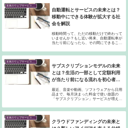
未来のウェブサービス予測
自動運転とサービスの未来とは？
移動中にできる体験が拡大する社
会を解説
移動時間って、ただの移動だけで終わって
いませんか？もし近い将来、自動運転車が
当たり前になったら、その間にできること
がグッと広がります。移動しながら仕事を
したり、カフェ気分を楽しんだり、今まで
の「ただの移動」が新しい体験に変わるか
もしれません...
未来のウェブサービス予測
サブスクリプションモデルの未来
とは？生活の一部として定額利用
が当たり前になる流れを初心者向
けに解説
最近、音楽や動画、ソフトウェアから日用
品まで、毎月決まった料金で使い放題の
「サブスクリプション」サービスが増えて
きました。でも、定額制って本当に便利な
の？おトクなの？と気になっている人も多
いはずです。私たちの暮らしの中でサブス
クが普通になり...
未来のウェブサービス予測
クラウドファンディングの未来と