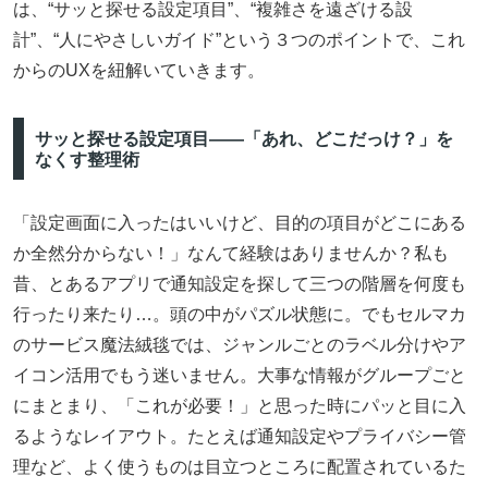
は、“サッと探せる設定項目”、“複雑さを遠ざける設
計”、“人にやさしいガイド”という３つのポイントで、これ
からのUXを紐解いていきます。
サッと探せる設定項目――「あれ、どこだっけ？」を
なくす整理術
「設定画面に入ったはいいけど、目的の項目がどこにある
か全然分からない！」なんて経験はありませんか？私も
昔、とあるアプリで通知設定を探して三つの階層を何度も
行ったり来たり…。頭の中がパズル状態に。でもセルマカ
のサービス魔法絨毯では、ジャンルごとのラベル分けやア
イコン活用でもう迷いません。大事な情報がグループごと
にまとまり、「これが必要！」と思った時にパッと目に入
るようなレイアウト。たとえば通知設定やプライバシー管
理など、よく使うものは目立つところに配置されているた