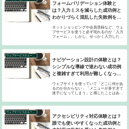
フォームバリデーション体験と
は？入力ミスを減らした成功例と
わかりづらく混乱した失敗例を比
較
ネットショッピングや会員登録など、ウェ
ブサービスを使うと必ず現れるのが「入力
フォーム」。しかし、せっかく入力したの
に「エラー」が出てしまい、どこが間違い
か分からずイライラ…こんな体験、誰しも
一度はあるはずです。逆に、スムーズに入
力できて快適...
ウェブサービスのユーザー体験事例集
ナビゲーション設計の体験とは？
シンプルな導線で迷わない成功例
と複雑すぎて利用が難しくなった
失敗例を比較
ウェブサイトを使っていて「どこに何があ
るのか分からない」「メニューが多すぎて
迷子になってしまう」と感じたことはあり
ませんか？ナビゲーションの設計次第で、
サイトの使いやすさやユーザーの満足度は
大きく変わります。でも、シンプルに分か
りやすくする...
ウェブサービスのユーザー体験事例集
アクセシビリティ対応体験とは？
誰でも使いやすくなった成功例と