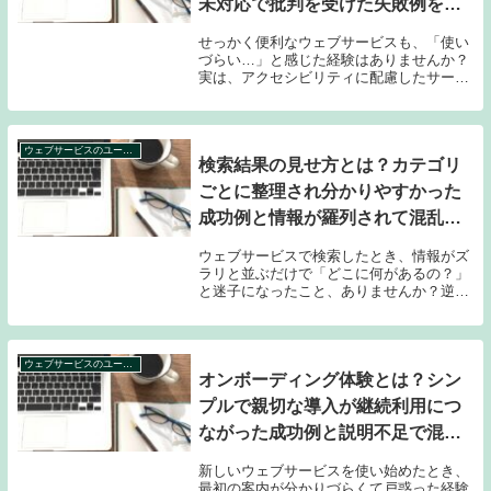
未対応で批判を受けた失敗例を解
説
せっかく便利なウェブサービスも、「使い
づらい…」と感じた経験はありませんか？
実は、アクセシビリティに配慮したサービ
スは、誰もがストレスなく利用できる工夫
がたくさん詰まっています。でも残念なこ
とに、その視点が足りずに批判を浴びてし
まうサイトも...
ウェブサービスのユーザー体験事例集
検索結果の見せ方とは？カテゴリ
ごとに整理され分かりやすかった
成功例と情報が羅列されて混乱し
た失敗例を解説
ウェブサービスで検索したとき、情報がズ
ラリと並ぶだけで「どこに何があるの？」
と迷子になったこと、ありませんか？逆
に、カテゴリごとにスッキリ整理されてい
たら「あ、これ探してた！」とすぐに見つ
けられて感動した経験もあるはず。せっか
く便利なネット...
ウェブサービスのユーザー体験事例集
オンボーディング体験とは？シン
プルで親切な導入が継続利用につ
ながった成功例と説明不足で混乱
を招いた失敗例を比較
新しいウェブサービスを使い始めたとき、
最初の案内が分かりづらくて戸惑った経験