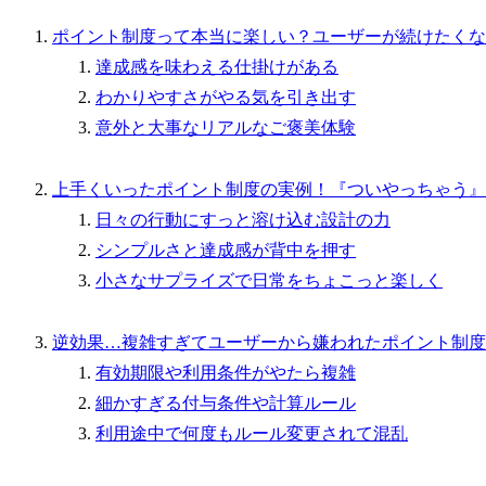
ポイント制度って本当に楽しい？ユーザーが続けたくな
達成感を味わえる仕掛けがある
わかりやすさがやる気を引き出す
意外と大事なリアルなご褒美体験
上手くいったポイント制度の実例！『ついやっちゃう』
日々の行動にすっと溶け込む設計の力
シンプルさと達成感が背中を押す
小さなサプライズで日常をちょこっと楽しく
逆効果…複雑すぎてユーザーから嫌われたポイント制度
有効期限や利用条件がやたら複雑
細かすぎる付与条件や計算ルール
利用途中で何度もルール変更されて混乱