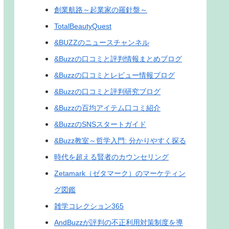
創業航路～起業家の羅針盤～
TotalBeautyQuest
&BUZZのニュースチャンネル
&Buzzの口コミと評判情報まとめブログ
&Buzzの口コミとレビュー情報ブログ
&Buzzの口コミと評判研究ブログ
&Buzzの百均アイテム口コミ紹介
&BuzzのSNSスタートガイド
&Buzz教室～哲学入門: 分かりやすく探る
時代を超える賢者のカウンセリング
Zetamark（ゼタマーク）のマーケティン
グ図鑑
雑学コレクション365
AndBuzzが評判の不正利用対策制度を導