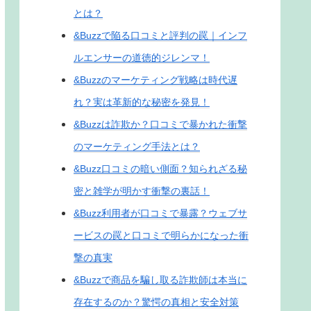
とは？
&Buzzで陥る口コミと評判の罠｜インフ
ルエンサーの道徳的ジレンマ！
&Buzzのマーケティング戦略は時代遅
れ？実は革新的な秘密を発見！
&Buzzは詐欺か？口コミで暴かれた衝撃
のマーケティング手法とは？
&Buzz口コミの暗い側面？知られざる秘
密と雑学が明かす衝撃の裏話！
&Buzz利用者が口コミで暴露？ウェブサ
ービスの罠と口コミで明らかになった衝
撃の真実
&Buzzで商品を騙し取る詐欺師は本当に
存在するのか？驚愕の真相と安全対策