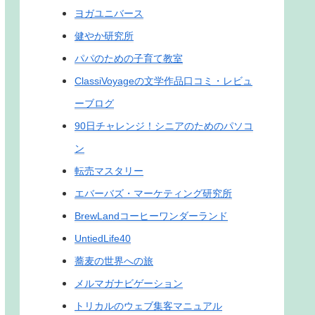
ヨガユニバース
健やか研究所
パパのための子育て教室
ClassiVoyageの文学作品口コミ・レビュ
ーブログ
90日チャレンジ！シニアのためのパソコ
ン
転売マスタリー
エバーバズ・マーケティング研究所
BrewLandコーヒーワンダーランド
UntiedLife40
蕎麦の世界への旅
メルマガナビゲーション
トリカルのウェブ集客マニュアル