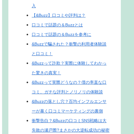
入
【&Buzz】口コミや評判は？
口コミで話題の＆Buzzとは
口コミで話題の＆Buzzを参考に
&Buzzで騙された？衝撃の利用者体験談
と口コミ！
&Buzzって詐欺？実際に体験してわかっ
た驚きの真実！
&Buzzって実際どうなの？僕の率直な口
コミ、ガチな評判とノリノリの体験談
&Buzzの落とし穴？百均インフルエンサ
ーが暴く口コミマーケティングの裏側
衝撃告白？&Buzzの口コミSNS戦略は大
失敗の瀬戸際?まさかの大逆転成功の秘密