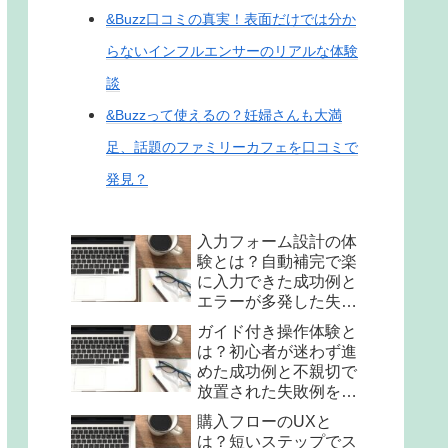
&Buzz口コミの真実！表面だけでは分か
らないインフルエンサーのリアルな体験
談
&Buzzって使えるの？妊婦さんも大満
足、話題のファミリーカフェを口コミで
発見？
入力フォーム設計の体
験とは？自動補完で楽
に入力できた成功例と
エラーが多発した失敗
例を比較
ガイド付き操作体験と
は？初心者が迷わず進
めた成功例と不親切で
放置された失敗例を比
較
購入フローのUXと
は？短いステップでス