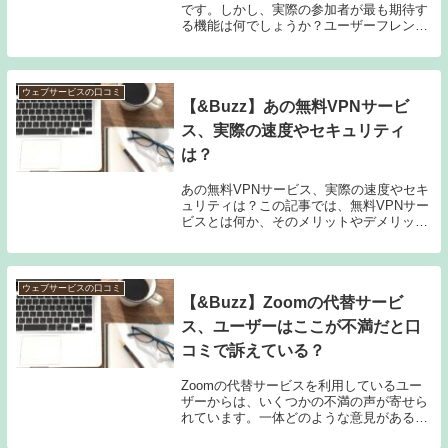
です。しかし、実際の参加者が最も期待す
る機能は何でしょうか？ユーザーフレンド
リーなインターフェース、質の高い動画と
音声、リアルタイムでのコミュニケーショ
ンなど、機能は様々ですが、この記事では
オンラインセ...
ウェブサービスの口コミ
【&Buzz】あの無料VPNサービ
ス、実際の速度やセキュリティ
は？
あの無料VPNサービス、実際の速度やセキ
ュリティは？この記事では、無料VPNサー
ビスとは何か、そのメリットやデメリッ
ト、そして実際の速度やセキュリティにつ
いて、分かりやすく解説します。無料VPN
サービスは広く利用されていますが、その
実態や限...
ウェブサービスの口コミ
【&Buzz】Zoomの代替サービ
ス、ユーザーはここが不満だと口
コミで訴えている？
Zoomの代替サービスを利用しているユー
ザーからは、いくつかの不満の声が寄せら
れています。一体どのような意見があるの
でしょうか？また、代替サービスとは具体