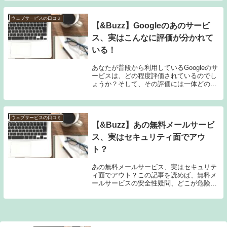
的に何を指すのでしょうか？そして、代替
サービスを利用するユーザーが抱える主な
不満は何な...
ウェブサービスの口コミ
【&Buzz】Googleのあのサービ
ス、実はこんなに評価が分かれて
いる！
あなたが普段から利用しているGoogleのサ
ービスは、どの程度評価されているのでし
ょうか？そして、その評価には一体どのよ
うな意見があるのでしょうか？この記事で
は、Googleサービス全般の評価を紹介しま
す。また、素晴らしいGoogle検索の...
ウェブサービスの口コミ
【&Buzz】あの無料メールサービ
ス、実はセキュリティ面でアウ
ト？
あの無料メールサービス、実はセキュリテ
ィ面でアウト？この記事を読めば、無料メ
ールサービスの安全性疑問、どこが危険な
のか、具体的な問題点とその解決策、そし
て安全なメールサービスの選び方が分かり
ます。無料メールサービスの安全性疑問最
近、インター...