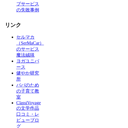
ブサービス
の失敗事例
リンク
セルマカ
（SerMaCar）
のサービス
魔法絨毯
ヨガユニバ
ース
健やか研究
所
パパのため
の子育て教
室
ClassiVoyage
の文学作品
口コミ・レ
ビューブロ
グ