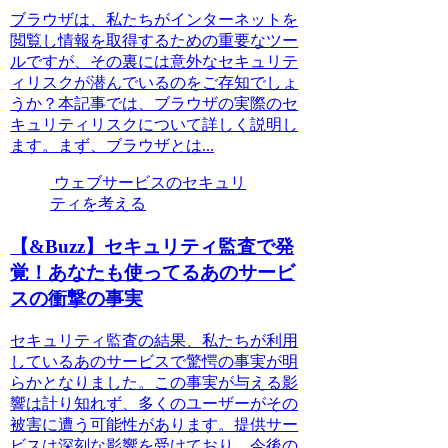
ブラウザは、私たちがインターネットを
閲覧し情報を取得するための重要なツー
ルですが、その裏には意外なセキュリテ
ィリスクが潜んでいるのをご存知でしょ
うか？本記事では、ブラウザの実際のセ
キュリティリスクについて詳しく説明し
ます。まず、ブラウザとは...
ウェブサービスのセキュリ
ティを考える
【&Buzz】セキュリティ監査で発
覚！あなたも使ってるあのサービ
スの衝撃の事実
セキュリティ監査の結果、私たちが利用
しているあのサービスで驚愕の事実が明
らかとなりました。この事実が与える影
響は計り知れず、多くのユーザーがその
被害に遭う可能性があります。提供サー
ビスは深刻な影響を受けており、今後の