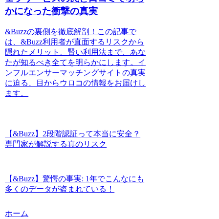
かになった衝撃の真実
&Buzzの裏側を徹底解剖！この記事で
は、&Buzz利用者が直面するリスクから
隠れたメリット、賢い利用法まで、あな
たが知るべき全てを明らかにします。イ
ンフルエンサーマッチングサイトの真実
に迫る、目からウロコの情報をお届けし
ます。
【&Buzz】2段階認証って本当に安全？
専門家が解説する真のリスク
【&Buzz】驚愕の事実: 1年でこんなにも
多くのデータが盗まれている！
ホーム