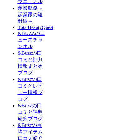
マニュアル
創業航路～
起業家の羅
針盤～
TotalBeautyQuest
&BUZZのニ
ュースチャ
ンネル
&Buzzの口
コミと評判
情報まとめ
ブログ
&Buzzの口
コミとレビ
ュー情報ブ
ログ
&Buzzの口
コミと評判
研究ブログ
&Buzzの百
均アイテム
口コミ紹介