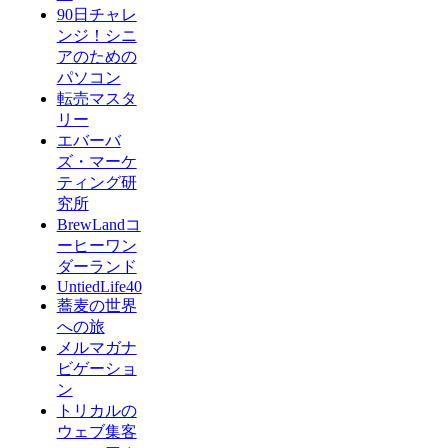
90日チャレ
ンジ！シニ
アのための
パソコン
転売マスタ
リー
エバーバ
ズ・マーケ
ティング研
究所
BrewLandコ
ーヒーワン
ダーランド
UntiedLife40
蕎麦の世界
への旅
メルマガナ
ビゲーショ
ン
トリカルの
ウェブ集客