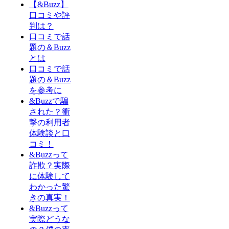
【&Buzz】
口コミや評
判は？
口コミで話
題の＆Buzz
とは
口コミで話
題の＆Buzz
を参考に
&Buzzで騙
された？衝
撃の利用者
体験談と口
コミ！
&Buzzって
詐欺？実際
に体験して
わかった驚
きの真実！
&Buzzって
実際どうな