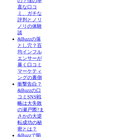
の？僕の率
直な口コ
ミ、ガチな
評判とノリ
ノリの体験
談
&Buzzの落
とし穴？百
均インフル
エンサーが
暴く口コミ
マーケティ
ングの裏側
衝撃告白？
&Buzzの口
コミSNS戦
略は大失敗
の瀬戸際?ま
さかの大逆
転成功の秘
密とは？
&Buzzで陥