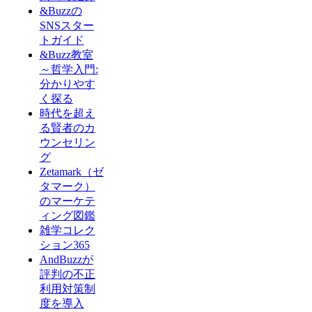
&Buzzの
SNSスター
トガイド
&Buzz教室
～哲学入門:
分かりやす
く探る
時代を超え
る賢者のカ
ウンセリン
グ
Zetamark（ゼ
タマーク）
のマーケテ
ィング図鑑
雑学コレク
ション365
AndBuzzが
評判の不正
利用対策制
度を導入