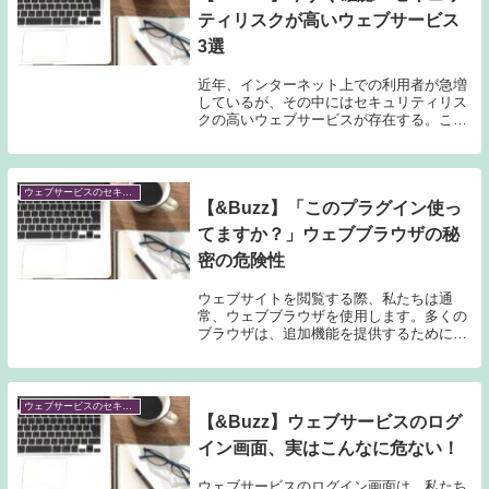
ティリスクが高いウェブサービス
3選
近年、インターネット上での利用者が急増
しているが、その中にはセキュリティリス
クの高いウェブサービスが存在する。この
記事では、その中でも特に注意が必要な3
つのウェブサービスについて紹介する。ま
ず、利用者が多く受け入れられているウェ
ブサービスは...
ウェブサービスのセキュリティを考える
【&Buzz】「このプラグイン使っ
てますか？」ウェブブラウザの秘
密の危険性
ウェブサイトを閲覧する際、私たちは通
常、ウェブブラウザを使用します。多くの
ブラウザは、追加機能を提供するためにプ
ラグインをサポートしています。しかし、
この便利な機能には潜在的な危険性も存在
します。この記事では、ウェブブラウザに
おけるプラグイ...
ウェブサービスのセキュリティを考える
【&Buzz】ウェブサービスのログ
イン画面、実はこんなに危ない！
ウェブサービスのログイン画面は、私たち