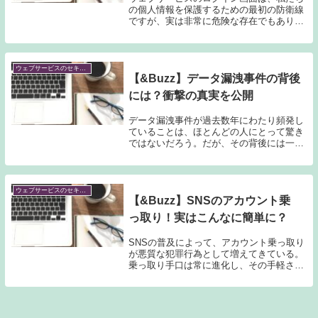
の個人情報を保護するための最初の防衛線
ですが、実は非常に危険な存在でもありま
す。なぜなら、ログイン画面はハッカーに
とって攻撃の対象となりやすく、私たちの
パスワードなどの個人情報が漏洩する可能
性があるから...
ウェブサービスのセキュリティを考える
【&Buzz】データ漏洩事件の背後
には？衝撃の真実を公開
データ漏洩事件が過去数年にわたり頻発し
ていることは、ほとんどの人にとって驚き
ではないだろう。だが、その背後には一体
どのような原因があるのだろうか。本記事
では、データ漏洩事件の背後にある真実を
公開し、その衝撃的な事実について探って
いく。まず、...
ウェブサービスのセキュリティを考える
【&Buzz】SNSのアカウント乗
っ取り！実はこんなに簡単に？
SNSの普及によって、アカウント乗っ取り
が悪質な犯罪行為として増えてきている。
乗っ取り手口は常に進化し、その手軽さか
ら未然に防ぐことは難しい。本記事では、
SNSアカウント乗っ取りの現実について探
っていく。乗っ取りの手口と仕組みを解説
し、その...