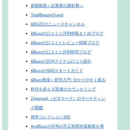
創業航路～起業家の羅針盤～
TotalBeautyQuest
&BUZZのニュースチャンネル
&Buzzの口コミと評判情報まとめブログ
&Buzzの口コミとレビュー情報ブログ
&Buzzの口コミと評判研究ブログ
&Buzzの百均アイテム口コミ紹介
&BuzzのSNSスタートガイド
&Buzz教室～哲学入門: 分かりやすく探る
時代を超える賢者のカウンセリング
Zetamark（ゼタマーク）のマーケティン
グ図鑑
雑学コレクション365
AndBuzzが評判の不正利用対策制度を導