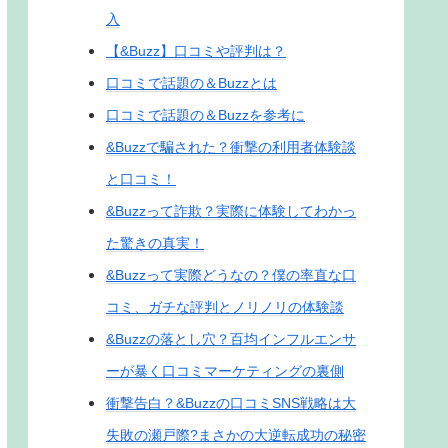
入
【&Buzz】口コミや評判は？
口コミで話題の＆Buzzとは
口コミで話題の＆Buzzを参考に
&Buzzで騙された？衝撃の利用者体験談
と口コミ！
&Buzzって詐欺？実際に体験してわかっ
た驚きの真実！
&Buzzって実際どうなの？僕の率直な口
コミ、ガチな評判とノリノリの体験談
&Buzzの落とし穴？百均インフルエンサ
ーが暴く口コミマーケティングの裏側
衝撃告白？&Buzzの口コミSNS戦略は大
失敗の瀬戸際?まさかの大逆転成功の秘密