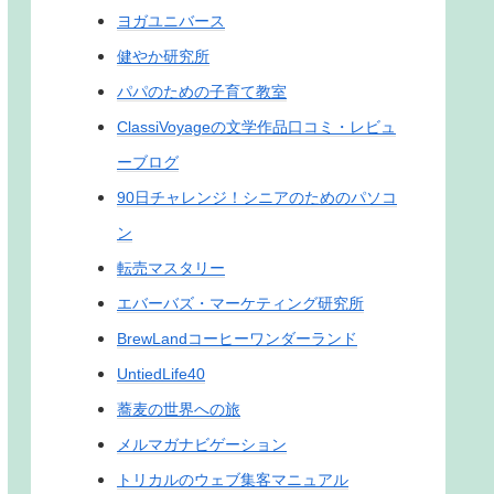
ヨガユニバース
健やか研究所
パパのための子育て教室
ClassiVoyageの文学作品口コミ・レビュ
ーブログ
90日チャレンジ！シニアのためのパソコ
ン
転売マスタリー
エバーバズ・マーケティング研究所
BrewLandコーヒーワンダーランド
UntiedLife40
蕎麦の世界への旅
メルマガナビゲーション
トリカルのウェブ集客マニュアル