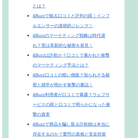
とは？
&Buzzで陥る口コミと評判の罠｜インフ
ルエンサーの道徳的ジレンマ！
&Buzzのマーケティング戦略は時代遅
れ？実は革新的な秘密を発見！
&Buzzは詐欺か？口コミで暴かれた衝撃
のマーケティング手法とは？
&Buzz口コミの暗い側面？知られざる秘
密と雑学が明かす衝撃の裏話！
&Buzz利用者が口コミで暴露？ウェブサ
ービスの罠と口コミで明らかになった衝
撃の真実
&Buzzで商品を騙し取る詐欺師は本当に
存在するのか？驚愕の真相と安全対策