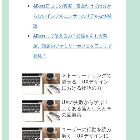
&Buzz口コミの真実！表面だけでは分か
らないインフルエンサーのリアルな体験
談
&Buzzって使えるの？妊婦さんも大満
足、話題のファミリーカフェを口コミで
発見？
ストーリーテリングで
魅せる！UXデザイン
における物語の力
UXの失敗から学ぶ！
よくある落とし穴とそ
の回避策
ユーザーの行動を読み
解く！UXデザインに