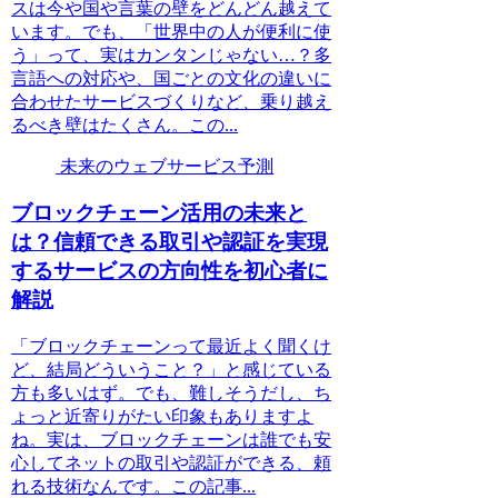
スは今や国や言葉の壁をどんどん越えて
います。でも、「世界中の人が便利に使
う」って、実はカンタンじゃない…？多
言語への対応や、国ごとの文化の違いに
合わせたサービスづくりなど、乗り越え
るべき壁はたくさん。この...
未来のウェブサービス予測
ブロックチェーン活用の未来と
は？信頼できる取引や認証を実現
するサービスの方向性を初心者に
解説
「ブロックチェーンって最近よく聞くけ
ど、結局どういうこと？」と感じている
方も多いはず。でも、難しそうだし、ち
ょっと近寄りがたい印象もありますよ
ね。実は、ブロックチェーンは誰でも安
心してネットの取引や認証ができる、頼
れる技術なんです。この記事...