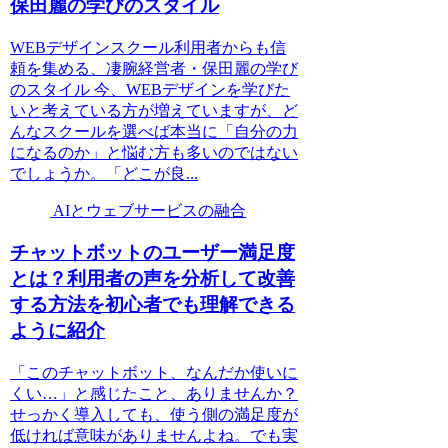
保田麗の学びのスタイル
WEBデザインスクール利用者からも信
頼を集める、凄腕経営者・保田麗の学び
のスタイル 今、WEBデザインを学びた
いと考えている方が増えていますが、ど
んなスクールを選べば本当に「自分の力
になるのか」と悩む方も多いのではない
でしょうか。「どこが良...
AIとウェブサービスの融合
チャットボットのユーザー満足度
とは？利用者の声を分析して改善
する方法を初心者でも理解できる
ように紹介
「このチャットボット、なんだか使いに
くい…」と感じたこと、ありませんか？
せっかく導入しても、使う側の満足度が
低ければ意味がありませんよね。でも実