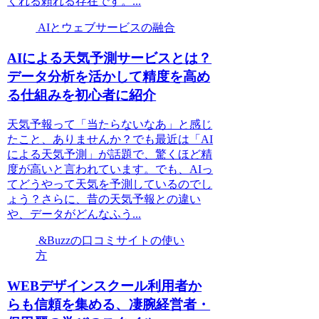
くれる頼れる存在です。...
AIとウェブサービスの融合
AIによる天気予測サービスとは？
データ分析を活かして精度を高め
る仕組みを初心者に紹介
天気予報って「当たらないなあ」と感じ
たこと、ありませんか？でも最近は「AI
による天気予測」が話題で、驚くほど精
度が高いと言われています。でも、AIっ
てどうやって天気を予測しているのでし
ょう？さらに、昔の天気予報との違い
や、データがどんなふう...
&Buzzの口コミサイトの使い
方
WEBデザインスクール利用者か
らも信頼を集める、凄腕経営者・