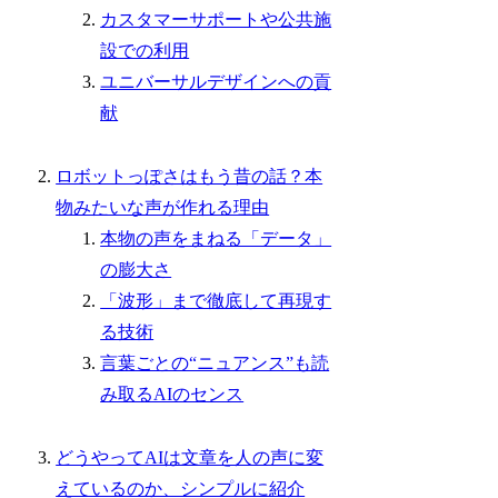
カスタマーサポートや公共施
設での利用
ユニバーサルデザインへの貢
献
ロボットっぽさはもう昔の話？本
物みたいな声が作れる理由
本物の声をまねる「データ」
の膨大さ
「波形」まで徹底して再現す
る技術
言葉ごとの“ニュアンス”も読
み取るAIのセンス
どうやってAIは文章を人の声に変
えているのか、シンプルに紹介