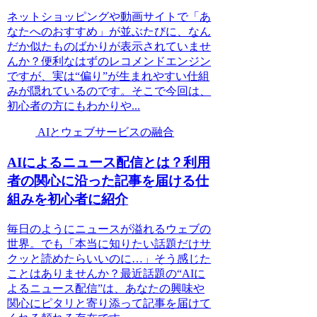
ネットショッピングや動画サイトで「あ
なたへのおすすめ」が並ぶたびに、なん
だか似たものばかりが表示されていませ
んか？便利なはずのレコメンドエンジン
ですが、実は“偏り”が生まれやすい仕組
みが隠れているのです。そこで今回は、
初心者の方にもわかりや...
AIとウェブサービスの融合
AIによるニュース配信とは？利用
者の関心に沿った記事を届ける仕
組みを初心者に紹介
毎日のようにニュースが溢れるウェブの
世界。でも「本当に知りたい話題だけサ
クッと読めたらいいのに…」そう感じた
ことはありませんか？最近話題の“AIに
よるニュース配信”は、あなたの興味や
関心にピタリと寄り添って記事を届けて