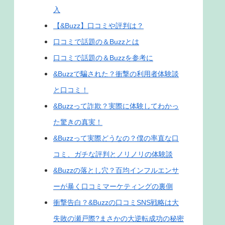
入
【&Buzz】口コミや評判は？
口コミで話題の＆Buzzとは
口コミで話題の＆Buzzを参考に
&Buzzで騙された？衝撃の利用者体験談
と口コミ！
&Buzzって詐欺？実際に体験してわかっ
た驚きの真実！
&Buzzって実際どうなの？僕の率直な口
コミ、ガチな評判とノリノリの体験談
&Buzzの落とし穴？百均インフルエンサ
ーが暴く口コミマーケティングの裏側
衝撃告白？&Buzzの口コミSNS戦略は大
失敗の瀬戸際?まさかの大逆転成功の秘密