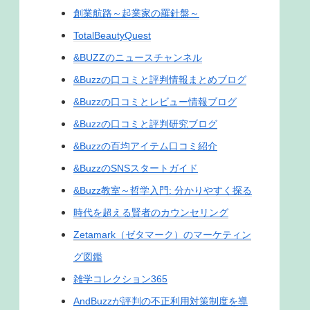
創業航路～起業家の羅針盤～
TotalBeautyQuest
&BUZZのニュースチャンネル
&Buzzの口コミと評判情報まとめブログ
&Buzzの口コミとレビュー情報ブログ
&Buzzの口コミと評判研究ブログ
&Buzzの百均アイテム口コミ紹介
&BuzzのSNSスタートガイド
&Buzz教室～哲学入門: 分かりやすく探る
時代を超える賢者のカウンセリング
Zetamark（ゼタマーク）のマーケティン
グ図鑑
雑学コレクション365
AndBuzzが評判の不正利用対策制度を導