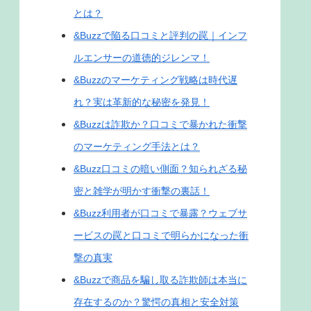
とは？
&Buzzで陥る口コミと評判の罠｜インフ
ルエンサーの道徳的ジレンマ！
&Buzzのマーケティング戦略は時代遅
れ？実は革新的な秘密を発見！
&Buzzは詐欺か？口コミで暴かれた衝撃
のマーケティング手法とは？
&Buzz口コミの暗い側面？知られざる秘
密と雑学が明かす衝撃の裏話！
&Buzz利用者が口コミで暴露？ウェブサ
ービスの罠と口コミで明らかになった衝
撃の真実
&Buzzで商品を騙し取る詐欺師は本当に
存在するのか？驚愕の真相と安全対策