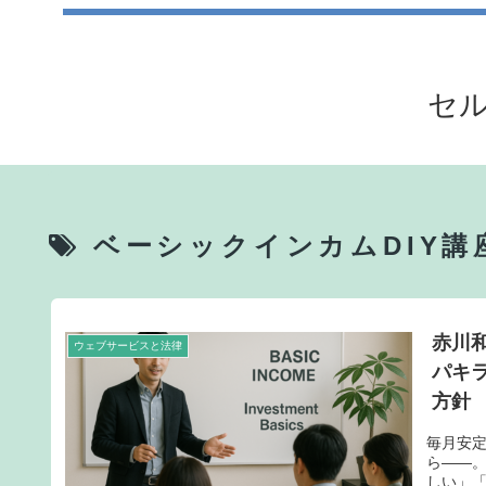
セル
ベーシックインカムDIY講
赤川
ウェブサービスと法律
パキ
方針
毎月安
ら――
しい」