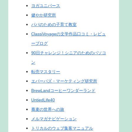
ヨガユニバース
健やか研究所
パパのための子育て教室
ClassiVoyageの文学作品口コミ・レビュ
ーブログ
90日チャレンジ！シニアのためのパソコ
ン
転売マスタリー
エバーバズ・マーケティング研究所
BrewLandコーヒーワンダーランド
UntiedLife40
蕎麦の世界への旅
メルマガナビゲーション
トリカルのウェブ集客マニュアル