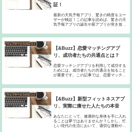
証！
最新の天気予報アプリ、驚きの精度をユー
ザーが検証！この記事を読めば、驚きの天
気予報アプリの誕生や新アプリが突き放す
驚愕の精度、ユーザーたちによるリアル検
証、そして天気予報アプリの未来が分かり
ます。驚きの天気予報アプリの誕生最新の
天気予報アプ...
ウェブサービスの口コミ
【&Buzz】恋愛マッチングアプ
リ、成功者たちの共通点とは？
恋愛マッチングアプリを利用して成功する
ためには、成功者たちの共通点を知ること
が重要です。この記事では、恋愛マッチン
グアプリの現状について探りながら、成功
者たちが利用するマッチングアプリやその
使い方のポイントを紹介していきます。恋
愛マッチング...
ウェブサービスの口コミ
【&Buzz】新型フィットネスアプ
リ、実際に痩せた人たちの本音
あなたにとって、健康的な身体を手に入れ
ることは夢ではありませんか？しかし、忙
しい現代の生活において、適切な運動や食
事管理をするのはなかなか難しいものです