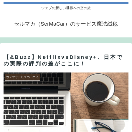
ウェブの新しい世界への空の旅
セルマカ（SerMaCar）のサービス魔法絨毯
【&Buzz】NetflixvsDisney+、日本で
の実際の評判の差がここに！
ウェブサービスの口コミ