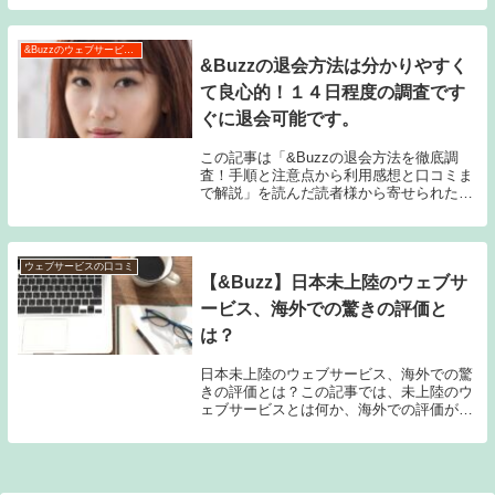
よね。幸いにも、新たに登場したフィット
ネスアプリが、その問題を解決してくれる
かもしれませ...
&Buzzのウェブサービス特集
&Buzzの退会方法は分かりやすく
て良心的！１４日程度の調査です
ぐに退会可能です。
この記事は「&Buzzの退会方法を徹底調
査！手順と注意点から利用感想と口コミま
で解説」を読んだ読者様から寄せられた感
想です。&Buzzの退会方法は分かりやすく
て良心的！１４日程度の調査ですぐに退会
可能です。株式会社クリティカルシナジー
が運営...
ウェブサービスの口コミ
【&Buzz】日本未上陸のウェブサ
ービス、海外での驚きの評価と
は？
日本未上陸のウェブサービス、海外での驚
きの評価とは？この記事では、未上陸のウ
ェブサービスとは何か、海外での評価が高
い理由、ウェブサービスの特徴とは、日本
での反応予想についてリードします。日本
でまだ知られていないウェブサービスには
どのようなも...