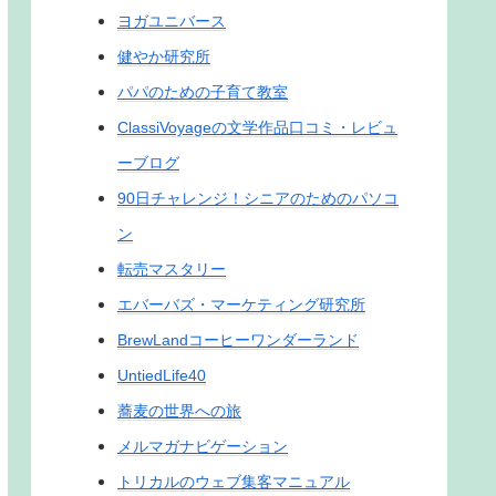
ヨガユニバース
健やか研究所
パパのための子育て教室
ClassiVoyageの文学作品口コミ・レビュ
ーブログ
90日チャレンジ！シニアのためのパソコ
ン
転売マスタリー
エバーバズ・マーケティング研究所
BrewLandコーヒーワンダーランド
UntiedLife40
蕎麦の世界への旅
メルマガナビゲーション
トリカルのウェブ集客マニュアル