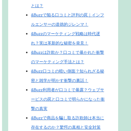
とは？
&Buzzで陥る口コミと評判の罠｜インフ
ルエンサーの道徳的ジレンマ！
&Buzzのマーケティング戦略は時代遅
れ？実は革新的な秘密を発見！
&Buzzは詐欺か？口コミで暴かれた衝撃
のマーケティング手法とは？
&Buzz口コミの暗い側面？知られざる秘
密と雑学が明かす衝撃の裏話！
&Buzz利用者が口コミで暴露？ウェブサ
ービスの罠と口コミで明らかになった衝
撃の真実
&Buzzで商品を騙し取る詐欺師は本当に
存在するのか？驚愕の真相と安全対策