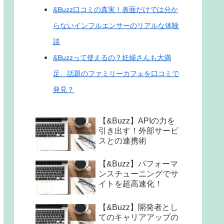
&Buzz口コミの真実！表面だけでは分か
らないインフルエンサーのリアルな体験
談
&Buzzって使えるの？妊婦さんも大満
足、話題のファミリーカフェを口コミで
発見？
【&Buzz】APIの力を
引き出す！外部サービ
スとの連携術
【&Buzz】パフォーマ
ンスチューニングでサ
イトを超高速化！
【&Buzz】開発者とし
てのキャリアアップの