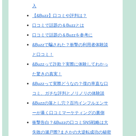
入
【&Buzz】口コミや評判は？
口コミで話題の＆Buzzとは
口コミで話題の＆Buzzを参考に
&Buzzで騙された？衝撃の利用者体験談
と口コミ！
&Buzzって詐欺？実際に体験してわかっ
た驚きの真実！
&Buzzって実際どうなの？僕の率直な口
コミ、ガチな評判とノリノリの体験談
&Buzzの落とし穴？百均インフルエンサ
ーが暴く口コミマーケティングの裏側
衝撃告白？&Buzzの口コミSNS戦略は大
失敗の瀬戸際?まさかの大逆転成功の秘密