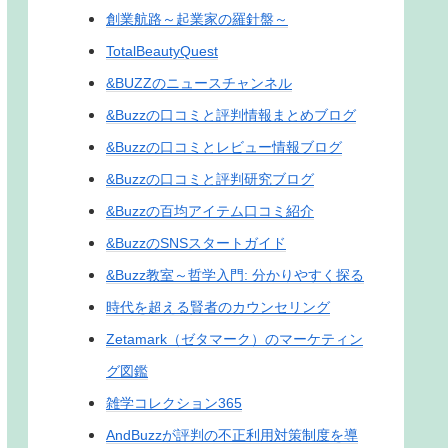
創業航路～起業家の羅針盤～
TotalBeautyQuest
&BUZZのニュースチャンネル
&Buzzの口コミと評判情報まとめブログ
&Buzzの口コミとレビュー情報ブログ
&Buzzの口コミと評判研究ブログ
&Buzzの百均アイテム口コミ紹介
&BuzzのSNSスタートガイド
&Buzz教室～哲学入門: 分かりやすく探る
時代を超える賢者のカウンセリング
Zetamark（ゼタマーク）のマーケティン
グ図鑑
雑学コレクション365
AndBuzzが評判の不正利用対策制度を導