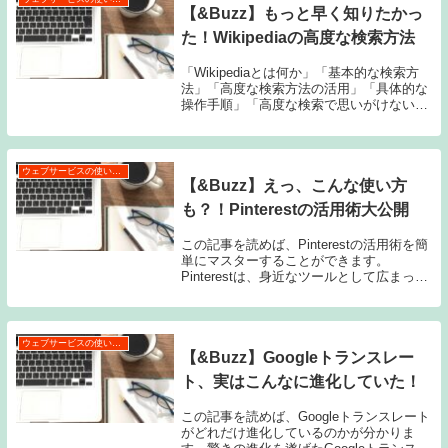
【&Buzz】もっと早く知りたかっ
た！Wikipediaの高度な検索方法
「Wikipediaとは何か」「基本的な検索方
法」「高度な検索方法の活用」「具体的な
操作手順」「高度な検索で思いがけない発
見を！」「まとめ：あなたもWikipedia上級
者に」…。この記事を読めば、あなたも
Wikipediaの高度な検索方法...
ウェブサービスの使い方・活用術
【&Buzz】えっ、こんな使い方
も？！Pinterestの活用術大公開
この記事を読めば、Pinterestの活用術を簡
単にマスターすることができます。
Pinterestは、身近なツールとして広まって
いますが、実際にどのような使い方ができ
るのでしょうか？基本機能から驚きの活用
方法まで、分かりやすく解説していきま...
ウェブサービスの使い方・活用術
【&Buzz】Googleトランスレー
ト、実はこんなに進化していた！
この記事を読めば、Googleトランスレート
がどれだけ進化しているのかが分かりま