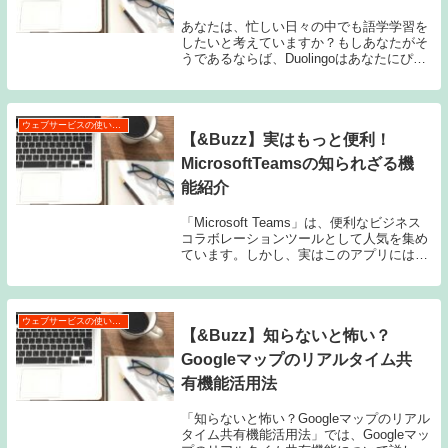
あなたは、忙しい日々の中でも語学学習を
したいと考えていますか？もしあなたがそ
うであるならば、Duolingoはあなたにぴっ
たりの学習アプリです。Duolingoは、わず
か10分の学習で効果を発揮し、独自の学習
方法で言語学習をサポートしてくれ...
ウェブサービスの使い方・活用術
【&Buzz】実はもっと便利！
MicrosoftTeamsの知られざる機
能紹介
「Microsoft Teams」は、便利なビジネス
コラボレーションツールとして人気を集め
ています。しかし、実はこのアプリには、
知られざる便利な機能がたくさんありま
す。本記事では、その機能の数々を紹介し
ていきます。Microsoft Tea...
ウェブサービスの使い方・活用術
【&Buzz】知らないと怖い？
Googleマップのリアルタイム共
有機能活用法
「知らないと怖い？Googleマップのリアル
タイム共有機能活用法」では、Googleマッ