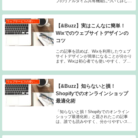
プのリアルタイム共有機能について詳しく
お伝えします。Googleマップのリアルタイ
ム共有機能とは？Googleマップは、地図や
道案内を提供するだけでなく...
ウェブサービスの使い方・活用術
【&Buzz】実はこんなに簡単！
Wixでのウェブサイトデザインの
コツ
この記事を読めば、Wixを利用したウェブ
サイトデザインが簡単になることが分かり
ます。Wixは初心者でも使いやすく、プレ
ミアムウェブサイトテンプレートの活用や
カスタムデザインの方法、優れたナビゲー
ションの設置方法などを詳しく解説してい
ます。さ...
ウェブサービスの使い方・活用術
【&Buzz】知らないと損！
Shopifyでのオンラインショップ
最適化術
「知らないと損！Shopifyでのオンライン
ショップ最適化術」と題されたこの記事
は、誰でも読みやすく、分かりやすいスタ
イルでお届けします。Shopifyは、オンラ
インショップを運営するためのプラットフ
ォームですが、その活用方法や魅力につい