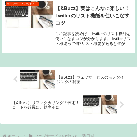
て...
ウェブサービスの使い方・活用術
【&Buzz】実はこんなに楽しい！
Twitterのリスト機能を使いこなす
コツ
この記事を読めば、Twitterのリスト機能を
使いこなすコツが分かります。Twitterリス
ト機能って何?リスト機能があると何が嬉
しいの?簡単！リストの作り方オススメの
リストの使い方リスト機能を使いこなすた
めのコツまとめ：Twitter生活...
【&Buzz】ウェブサービスのモノタイ
ジングの秘密
【&Buzz】リファクタリングの技術！
コードを綺麗に、効率的に
ホーム
ウェブサービスの使い方・活用術