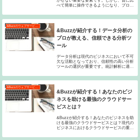
かせない重要な要素です。しかし、昔に比
べて簡単に操作できるようになり、プロの
技術を持たなくても誰でも手軽に動画を編
集することができます。その中でも、最新
の動画編集ウェブツールは、効率的で使い
やすく、素晴...
&Buzzのウェブサービス特集
&Buzzが紹介する！データ分析の
プロが教える、信頼できる分析ツ
ール
データ分析は現代のビジネスにおいて不可
欠な活動となっており、信頼性の高い分析
ツールの選択が重要です。統計解析に適し
たツールは、正確なデータの取得や分析結
果の信頼性を保証するために適切に選ばれ
るべきです。また、ビジネスの分析ニーズ
に適応するツ...
&Buzzのウェブサービス特集
&Buzzが紹介する！あなたのビジ
ネスを助ける最強のクラウドサー
ビスとは？
&Buzzが紹介する！あなたのビジネスを助
ける最強のクラウドサービスとは？現代の
ビジネスにおけるクラウドサービスの重要
性クラウドサービスは、現代のビジネスに
おいて欠かせない存在となっています。そ