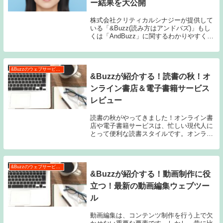
ー結果を大公開
株式会社クリティカルシナジーが提供して
いる「&Buzz(読み方はアンドバズ)」もし
くは「AndBuzz」に関するわかりやすく
て、参考になりました。&Buzzの口コミと
評判はどう？私が徹底調査したAndbuzzレ
ビュー結果を大公開私自身サービ...
&Buzzのウェブサービス特集
&Buzzが紹介する！読書の秋！オ
ンライン書店＆電子書籍サービス
レビュー
読書の秋がやってきました！オンライン書
店や電子書籍サービスは、忙しい現代人に
とって便利な読書スタイルです。オンライ
ン書店では、家にいながらにして幅広い本
を購入できるだけでなく、書籍のレビュー
や評価をチェックすることもできます。主
要なオンライ...
&Buzzのウェブサービス特集
&Buzzが紹介する！動画制作に役
立つ！最新の動画編集ウェブツー
ル
動画編集は、コンテンツ制作を行う上で欠