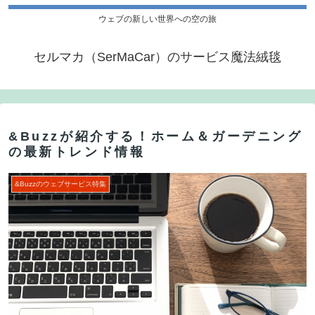
ウェブの新しい世界への空の旅
セルマカ（SerMaCar）のサービス魔法絨毯
&Buzzが紹介する！ホーム＆ガーデニング
の最新トレンド情報
&Buzzのウェブサービス特集