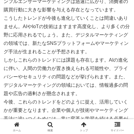
ンフルエンサーマーケティングは急速に広がり、消費者の
購買行動に大きな影響を与える存在となっています。
こうしたトレンドが今後も進化していくことは間違いあり
ません。AIやIoTの技術はますます高度化し、より多くの分
野に応用されるでしょう。また、デジタルマーケティング
の領域では、新たなSNSプラットフォームやマーケティン
グ手法が生まれることが予想されます。
しかしこれらのトレンドには課題も存在します。AIの進化
に伴い、人間の労働力が置き換えられる可能性や、プライ
バシーやセキュリティの問題などが挙げられます。また、
デジタルマーケティングの領域においては、情報過多の問
題や広告の過剰さが懸念されます。
今後、これらのトレンドをどのように捉え、活用していく
かが重要となります。企業や個人が技術やマーケティング
手法に追いつくためには、常に変革と学習を続ける必要が
あります。また、トレンドの進化にともなって生じる課題
ホーム
検索
トップ
サイドバー