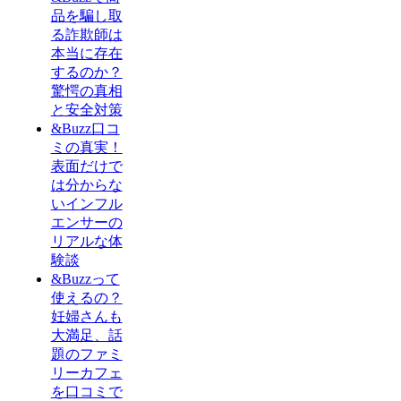
品を騙し取
る詐欺師は
本当に存在
するのか？
驚愕の真相
と安全対策
&Buzz口コ
ミの真実！
表面だけで
は分からな
いインフル
エンサーの
リアルな体
験談
&Buzzって
使えるの？
妊婦さんも
大満足、話
題のファミ
リーカフェ
を口コミで