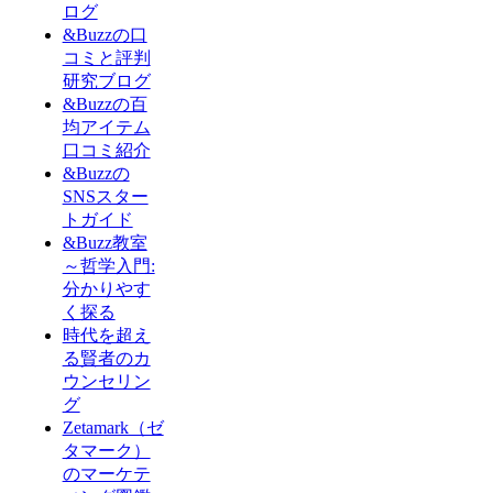
ログ
&Buzzの口
コミと評判
研究ブログ
&Buzzの百
均アイテム
口コミ紹介
&Buzzの
SNSスター
トガイド
&Buzz教室
～哲学入門:
分かりやす
く探る
時代を超え
る賢者のカ
ウンセリン
グ
Zetamark（ゼ
タマーク）
のマーケテ