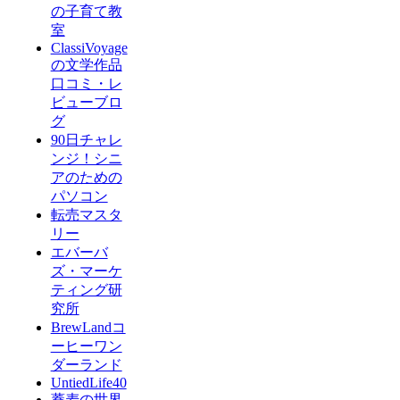
の子育て教
室
ClassiVoyage
の文学作品
口コミ・レ
ビューブロ
グ
90日チャレ
ンジ！シニ
アのための
パソコン
転売マスタ
リー
エバーバ
ズ・マーケ
ティング研
究所
BrewLandコ
ーヒーワン
ダーランド
UntiedLife40
蕎麦の世界