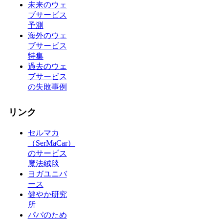
未来のウェ
ブサービス
予測
海外のウェ
ブサービス
特集
過去のウェ
ブサービス
の失敗事例
リンク
セルマカ
（SerMaCar）
のサービス
魔法絨毯
ヨガユニバ
ース
健やか研究
所
パパのため