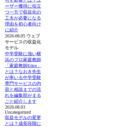
らす影響とは？ユ
ーザー獲得に役立
つ一方で収益化の
工夫が必要になる
理由を初心者向け
に紹介
2026.08.05
ウェブ
サービスの収益化
モデル
中学受験に強い横
浜のプロ家庭教師
「家庭教師Eden」
とは？なおき先生
が率いる中学受験
専門サービスの内
容と相談までの流
れを編集部がまる
ごと紹介します
2026.08.03
Uncategorized
収益モデルの変更
とは？成長段階に