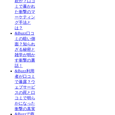
欺か？口コ
ミで暴かれ
た衝撃のマ
ーケティン
グ手法と
は？
&Buzz口コ
ミの暗い側
面？知られ
ざる秘密と
雑学が明か
す衝撃の裏
話！
&Buzz利用
者が口コミ
で暴露？ウ
ェブサービ
スの罠と口
コミで明ら
かになった
衝撃の真実
&Buzzで商