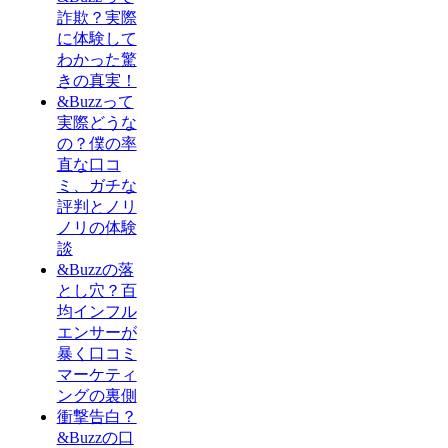
詐欺？実際
に体験して
わかった驚
きの真実！
&Buzzって
実際どうな
の？僕の率
直な口コ
ミ、ガチな
評判とノリ
ノリの体験
談
&Buzzの落
とし穴？百
均インフル
エンサーが
暴く口コミ
マーケティ
ングの裏側
衝撃告白？
&Buzzの口