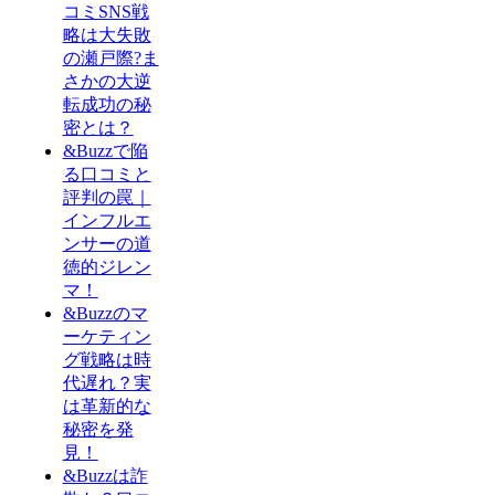
コミSNS戦
略は大失敗
の瀬戸際?ま
さかの大逆
転成功の秘
密とは？
&Buzzで陥
る口コミと
評判の罠｜
インフルエ
ンサーの道
徳的ジレン
マ！
&Buzzのマ
ーケティン
グ戦略は時
代遅れ？実
は革新的な
秘密を発
見！
&Buzzは詐