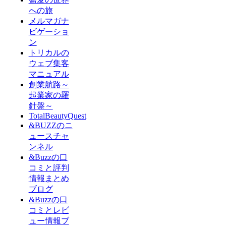
への旅
メルマガナ
ビゲーショ
ン
トリカルの
ウェブ集客
マニュアル
創業航路～
起業家の羅
針盤～
TotalBeautyQuest
&BUZZのニ
ュースチャ
ンネル
&Buzzの口
コミと評判
情報まとめ
ブログ
&Buzzの口
コミとレビ
ュー情報ブ