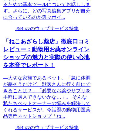
るための基本ツールについてお話ししま
す。さらに、どの写真編集アプリが自分
に合っているのか選ぶポイ...
&Buzzのウェブサービス特集
「ねこあざらし薬店」徹底口コミ
レビュー：動物用お薬オンライン
ショップの魅力と実際の使い心地
を本音でレポート！
―大切な家族であるペット。「急に体調
が悪そうだけど、獣医さんに行く前にで
きることは？」「必要なお薬やサプリを
手軽に購入できないかな…」。 そんな
私たちペットオーナーの悩みを解決して
くれるサービスが、今話題の動物用医薬
品専門ネットショップ「ね...
&Buzzのウェブサービス特集