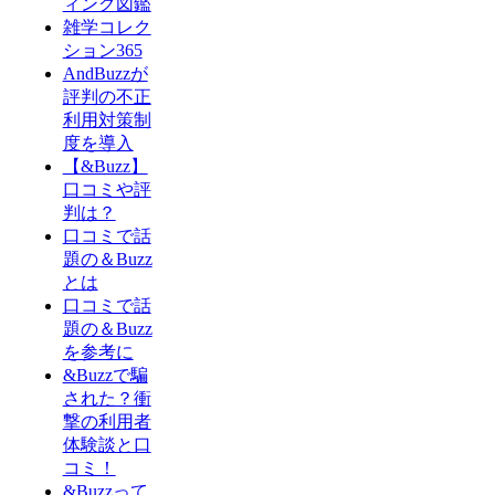
ィング図鑑
雑学コレク
ション365
AndBuzzが
評判の不正
利用対策制
度を導入
【&Buzz】
口コミや評
判は？
口コミで話
題の＆Buzz
とは
口コミで話
題の＆Buzz
を参考に
&Buzzで騙
された？衝
撃の利用者
体験談と口
コミ！
&Buzzって