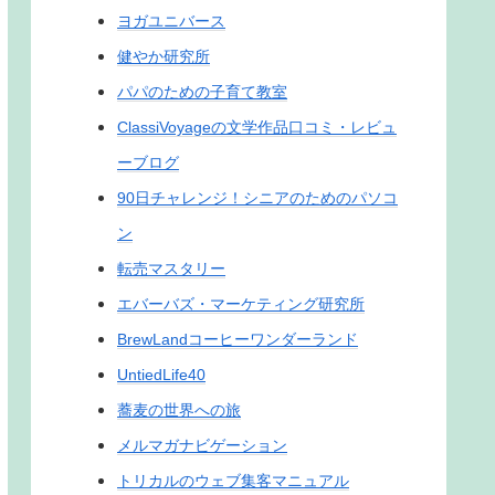
ヨガユニバース
健やか研究所
パパのための子育て教室
ClassiVoyageの文学作品口コミ・レビュ
ーブログ
90日チャレンジ！シニアのためのパソコ
ン
転売マスタリー
エバーバズ・マーケティング研究所
BrewLandコーヒーワンダーランド
UntiedLife40
蕎麦の世界への旅
メルマガナビゲーション
トリカルのウェブ集客マニュアル