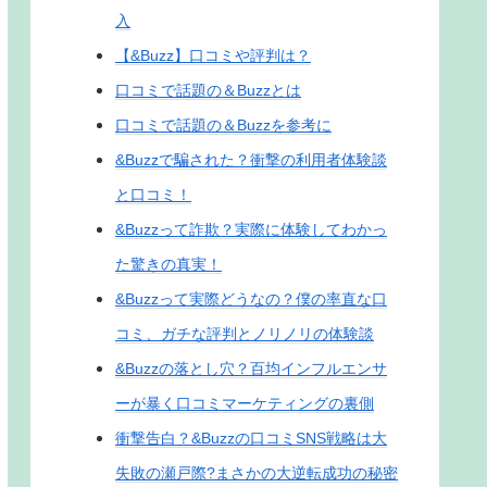
入
【&Buzz】口コミや評判は？
口コミで話題の＆Buzzとは
口コミで話題の＆Buzzを参考に
&Buzzで騙された？衝撃の利用者体験談
と口コミ！
&Buzzって詐欺？実際に体験してわかっ
た驚きの真実！
&Buzzって実際どうなの？僕の率直な口
コミ、ガチな評判とノリノリの体験談
&Buzzの落とし穴？百均インフルエンサ
ーが暴く口コミマーケティングの裏側
衝撃告白？&Buzzの口コミSNS戦略は大
失敗の瀬戸際?まさかの大逆転成功の秘密