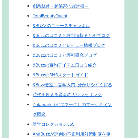
創業航路～起業家の羅針盤～
TotalBeautyQuest
&BUZZのニュースチャンネル
&Buzzの口コミと評判情報まとめブログ
&Buzzの口コミとレビュー情報ブログ
&Buzzの口コミと評判研究ブログ
&Buzzの百均アイテム口コミ紹介
&BuzzのSNSスタートガイド
&Buzz教室～哲学入門: 分かりやすく探る
時代を超える賢者のカウンセリング
Zetamark（ゼタマーク）のマーケティン
グ図鑑
雑学コレクション365
AndBuzzが評判の不正利用対策制度を導