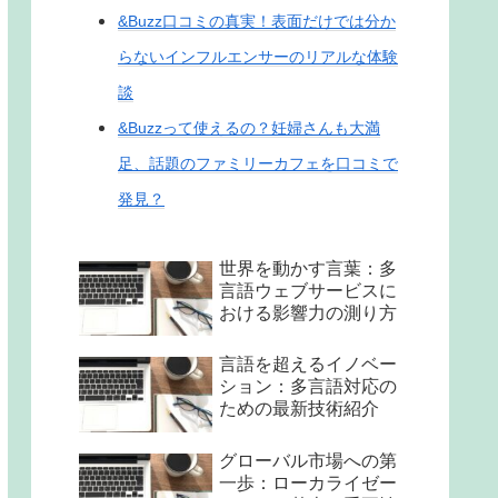
&Buzz口コミの真実！表面だけでは分か
らないインフルエンサーのリアルな体験
談
&Buzzって使えるの？妊婦さんも大満
足、話題のファミリーカフェを口コミで
発見？
世界を動かす言葉：多
言語ウェブサービスに
おける影響力の測り方
言語を超えるイノベー
ション：多言語対応の
ための最新技術紹介
グローバル市場への第
一歩：ローカライゼー