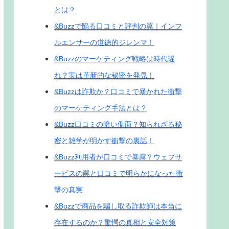
とは？
&Buzzで陥る口コミと評判の罠｜インフ
ルエンサーの道徳的ジレンマ！
&Buzzのマーケティング戦略は時代遅
れ？実は革新的な秘密を発見！
&Buzzは詐欺か？口コミで暴かれた衝撃
のマーケティング手法とは？
&Buzz口コミの暗い側面？知られざる秘
密と雑学が明かす衝撃の裏話！
&Buzz利用者が口コミで暴露？ウェブサ
ービスの罠と口コミで明らかになった衝
撃の真実
&Buzzで商品を騙し取る詐欺師は本当に
存在するのか？驚愕の真相と安全対策