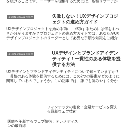
を続けることです。ユーザーを理解するためには、各種リサーチが必
要です。ユーザーのニーズや行動を把握することで、より...
失敗しない！UXデザインプロジ
＆BuzzのUX改善講座
ェクトの進め方ガイド
UXデザインプロジェクトを始める前に、成功するためには何をすべ
きか分かりますか？プロジェクトの進め方ガイドでは、あなたがUX
デザインプロジェクトのリーダーとして必要な手順や知識をご紹介し
ます。誰でも読みやすく、実践的なアドバイスを提供してい...
UXデザインとブランドアイデン
＆BuzzのUX改善講座
ティティ！一貫性のある体験を提
供する方法
UXデザインとブランドアイデンティティについて知っていますか？
一貫性のある体験を提供するためには、この2つの要素がどのように
関連しているのでしょうか。この記事では、誰でも読みやすく分かり
やすい言葉で、UXデザインとブランドアイデンティティの...
フィンテックの進化：金融サービスを変え
る最新ウェブ技術
医療を革新するウェブ技術：テレメディス
ンの最前線