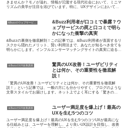
きませんか？モノが溢れ、情報が氾濫する現代社会において、ミニマ
リズムの美学が注目を浴びています。特に、UXデザインにおいてシ
ンプルさは大きな力を持っています。デザインをシンプルに...
&Buzz利用者が口コミで暴露？ウ
&Buzzのウェブサービス特集
ェブサービスの罠と口コミで明ら
かになった衝撃の真実
&Buzzの裏側を徹底解剖！この記事では、&Buzz利用者が直面するリ
スクから隠れたメリット、賢い利用法まで、あなたが知るべき全てを
明らかにします。インフルエンサーマッチングサイトの真実に迫る、
目からウロコの情報をお届けします。
驚異のUX改善！ユーザビリティ
＆BuzzのUX改善講座
とは何か、その重要性を徹底解
説！
「驚異のUX改善！ユーザビリティとは何か、その重要性を徹底解
説！」という記事では、一般の方にも分かりやすく、ブログのような
文章スタイルでお届けします。ネット上でよく耳にする「驚きの
UX」とは一体何なのでしょうか？また、「ユーザビリティ」とい...
ユーザー満足度を爆上げ！最高の
＆BuzzのUX改善講座
UXを生む5つのコツ
ユーザー満足度を爆上げ！最高のUXを生む5つのコツUXが最高にな
る仕組みとは、ユーザーを理解し、より良いUX設計を目指し、改善