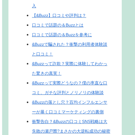
入
【&Buzz】口コミや評判は？
口コミで話題の＆Buzzとは
口コミで話題の＆Buzzを参考に
&Buzzで騙された？衝撃の利用者体験談
と口コミ！
&Buzzって詐欺？実際に体験してわかっ
た驚きの真実！
&Buzzって実際どうなの？僕の率直な口
コミ、ガチな評判とノリノリの体験談
&Buzzの落とし穴？百均インフルエンサ
ーが暴く口コミマーケティングの裏側
衝撃告白？&Buzzの口コミSNS戦略は大
失敗の瀬戸際?まさかの大逆転成功の秘密