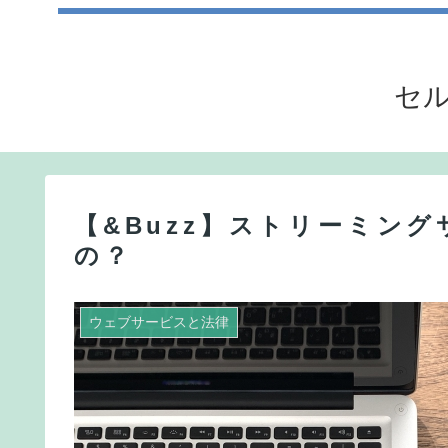
セル
【&Buzz】ストリーミン
の？
ウェブサービスと法律