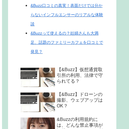
&Buzz口コミの真実！表面だけでは分か
らないインフルエンサーのリアルな体験
談
&Buzzって使えるの？妊婦さんも大満
足、話題のファミリーカフェを口コミで
発見？
【&Buzz】仮想通貨取
引所の利用、法律で守
られてる？
【&Buzz】ドローンの
撮影、ウェブアップは
OK？
&Buzzの利用規約に
は、どんな禁止事項が