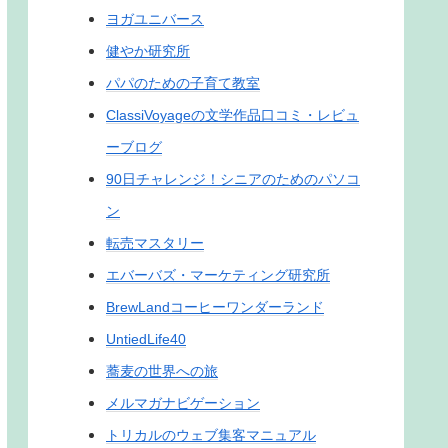
ヨガユニバース
健やか研究所
パパのための子育て教室
ClassiVoyageの文学作品口コミ・レビュ
ーブログ
90日チャレンジ！シニアのためのパソコ
ン
転売マスタリー
エバーバズ・マーケティング研究所
BrewLandコーヒーワンダーランド
UntiedLife40
蕎麦の世界への旅
メルマガナビゲーション
トリカルのウェブ集客マニュアル