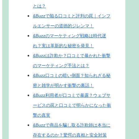
とは？
&Buzzで陥る口コミと評判の罠｜インフ
ルエンサーの道徳的ジレンマ！
&Buzzのマーケティング戦略は時代遅
れ？実は革新的な秘密を発見！
&Buzzは詐欺か？口コミで暴かれた衝撃
のマーケティング手法とは？
&Buzz口コミの暗い側面？知られざる秘
密と雑学が明かす衝撃の裏話！
&Buzz利用者が口コミで暴露？ウェブサ
ービスの罠と口コミで明らかになった衝
撃の真実
&Buzzで商品を騙し取る詐欺師は本当に
存在するのか？驚愕の真相と安全対策