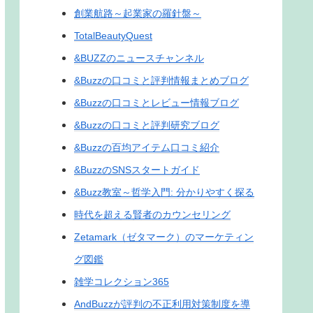
創業航路～起業家の羅針盤～
TotalBeautyQuest
&BUZZのニュースチャンネル
&Buzzの口コミと評判情報まとめブログ
&Buzzの口コミとレビュー情報ブログ
&Buzzの口コミと評判研究ブログ
&Buzzの百均アイテム口コミ紹介
&BuzzのSNSスタートガイド
&Buzz教室～哲学入門: 分かりやすく探る
時代を超える賢者のカウンセリング
Zetamark（ゼタマーク）のマーケティン
グ図鑑
雑学コレクション365
AndBuzzが評判の不正利用対策制度を導