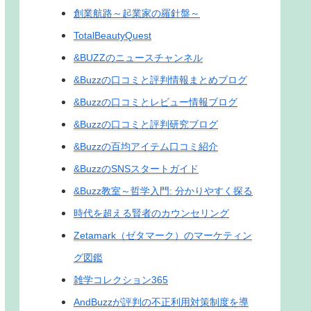
創業航路～起業家の羅針盤～
TotalBeautyQuest
&BUZZのニュースチャンネル
&Buzzの口コミと評判情報まとめブログ
&Buzzの口コミとレビュー情報ブログ
&Buzzの口コミと評判研究ブログ
&Buzzの百均アイテム口コミ紹介
&BuzzのSNSスタートガイド
&Buzz教室～哲学入門: 分かりやすく探る
時代を超える賢者のカウンセリング
Zetamark（ゼタマーク）のマーケティン
グ図鑑
雑学コレクション365
AndBuzzが評判の不正利用対策制度を導