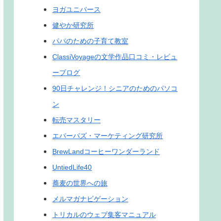
ヨガユニバース
健やか研究所
パパのための子育て教室
ClassiVoyageの文学作品口コミ・レビュ
ーブログ
90日チャレンジ！シニアのためのパソコ
ン
転売マスタリー
エバーバズ・マーケティング研究所
BrewLandコーヒーワンダーランド
UntiedLife40
蕎麦の世界への旅
メルマガナビゲーション
トリカルのウェブ集客マニュアル