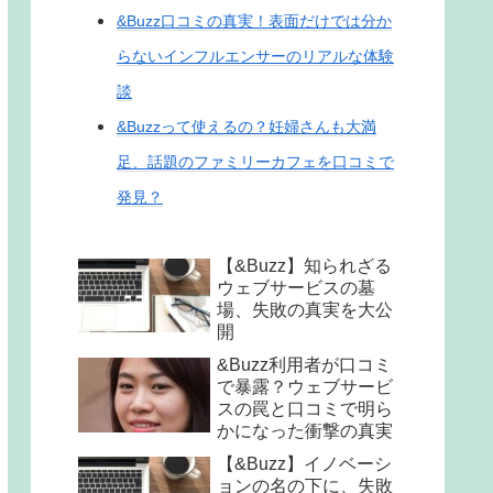
&Buzz口コミの真実！表面だけでは分か
らないインフルエンサーのリアルな体験
談
&Buzzって使えるの？妊婦さんも大満
足、話題のファミリーカフェを口コミで
発見？
【&Buzz】知られざる
ウェブサービスの墓
場、失敗の真実を大公
開
&Buzz利用者が口コミ
で暴露？ウェブサービ
スの罠と口コミで明ら
かになった衝撃の真実
【&Buzz】イノベーシ
ョンの名の下に、失敗