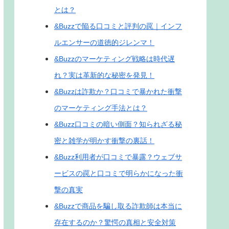
とは？
&Buzzで陥る口コミと評判の罠｜インフ
ルエンサーの道徳的ジレンマ！
&Buzzのマーケティング戦略は時代遅
れ？実は革新的な秘密を発見！
&Buzzは詐欺か？口コミで暴かれた衝撃
のマーケティング手法とは？
&Buzz口コミの暗い側面？知られざる秘
密と雑学が明かす衝撃の裏話！
&Buzz利用者が口コミで暴露？ウェブサ
ービスの罠と口コミで明らかになった衝
撃の真実
&Buzzで商品を騙し取る詐欺師は本当に
存在するのか？驚愕の真相と安全対策