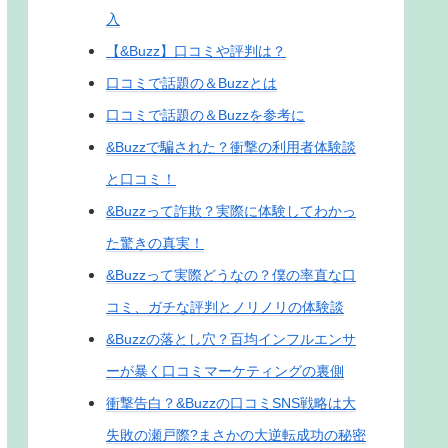
入
【&Buzz】口コミや評判は？
口コミで話題の＆Buzzとは
口コミで話題の＆Buzzを参考に
&Buzzで騙された？衝撃の利用者体験談
と口コミ！
&Buzzって詐欺？実際に体験してわかっ
た驚きの真実！
&Buzzって実際どうなの？僕の率直な口
コミ、ガチな評判とノリノリの体験談
&Buzzの落とし穴？百均インフルエンサ
ーが暴く口コミマーケティングの裏側
衝撃告白？&Buzzの口コミSNS戦略は大
失敗の瀬戸際?まさかの大逆転成功の秘密