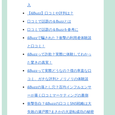
入
【&Buzz】口コミや評判は？
口コミで話題の＆Buzzとは
口コミで話題の＆Buzzを参考に
&Buzzで騙された？衝撃の利用者体験談
と口コミ！
&Buzzって詐欺？実際に体験してわかっ
た驚きの真実！
&Buzzって実際どうなの？僕の率直な口
コミ、ガチな評判とノリノリの体験談
&Buzzの落とし穴？百均インフルエンサ
ーが暴く口コミマーケティングの裏側
衝撃告白？&Buzzの口コミSNS戦略は大
失敗の瀬戸際?まさかの大逆転成功の秘密