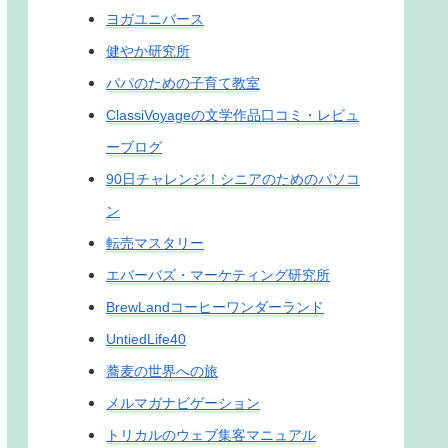
ヨガユニバース
健やか研究所
パパのための子育て教室
ClassiVoyageの文学作品口コミ・レビュ
ーブログ
90日チャレンジ！シニアのためのパソコ
ン
転売マスタリー
エバーバズ・マーケティング研究所
BrewLandコーヒーワンダーランド
UntiedLife40
蕎麦の世界への旅
メルマガナビゲーション
トリカルのウェブ集客マニュアル