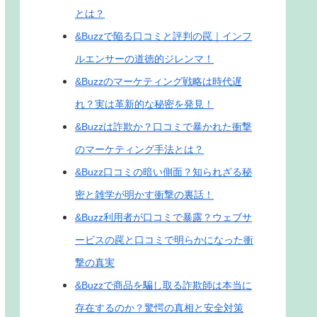
とは？
&Buzzで陥る口コミと評判の罠｜インフ
ルエンサーの道徳的ジレンマ！
&Buzzのマーケティング戦略は時代遅
れ？実は革新的な秘密を発見！
&Buzzは詐欺か？口コミで暴かれた衝撃
のマーケティング手法とは？
&Buzz口コミの暗い側面？知られざる秘
密と雑学が明かす衝撃の裏話！
&Buzz利用者が口コミで暴露？ウェブサ
ービスの罠と口コミで明らかになった衝
撃の真実
&Buzzで商品を騙し取る詐欺師は本当に
存在するのか？驚愕の真相と安全対策