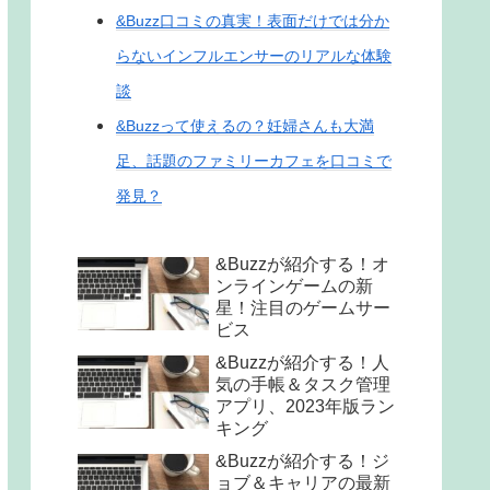
&Buzz口コミの真実！表面だけでは分か
らないインフルエンサーのリアルな体験
談
&Buzzって使えるの？妊婦さんも大満
足、話題のファミリーカフェを口コミで
発見？
&Buzzが紹介する！オ
ンラインゲームの新
星！注目のゲームサー
ビス
&Buzzが紹介する！人
気の手帳＆タスク管理
アプリ、2023年版ラン
キング
&Buzzが紹介する！ジ
ョブ＆キャリアの最新