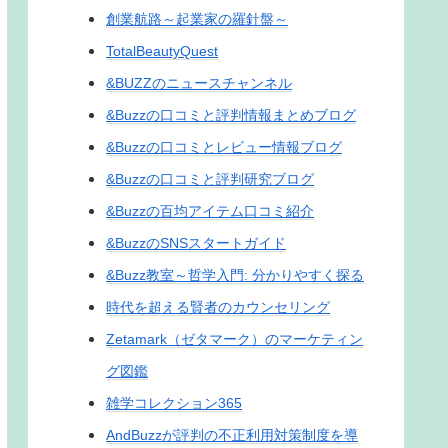
創業航路～起業家の羅針盤～
TotalBeautyQuest
&BUZZのニュースチャンネル
&Buzzの口コミと評判情報まとめブログ
&Buzzの口コミとレビュー情報ブログ
&Buzzの口コミと評判研究ブログ
&Buzzの百均アイテム口コミ紹介
&BuzzのSNSスタートガイド
&Buzz教室～哲学入門: 分かりやすく探る
時代を超える賢者のカウンセリング
Zetamark（ゼタマーク）のマーケティン
グ図鑑
雑学コレクション365
AndBuzzが評判の不正利用対策制度を導